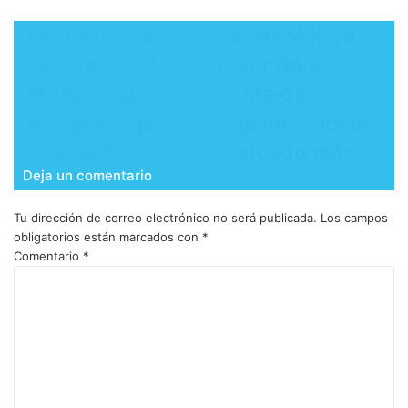
Menotti: "Hay
Javier Milei, a
que decirle a
favor de la
Mbappé que
venta de
venga a jugar a
órganos: "Es un
Chacarita"
mercado más"
Deja un comentario
Tu dirección de correo electrónico no será publicada.
Los campos
obligatorios están marcados con
*
Comentario
*