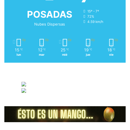
POSADAS
15º - 7º
72%
4.59 km/h
Nubes Dispersas
15
12
25
19
18
℃
℃
℃
℃
℃
lun
mar
mié
jue
vie