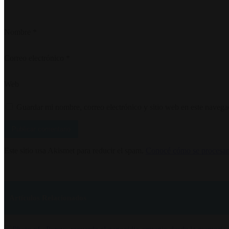
Nombre
*
Correo electrónico
*
Web
Guardar mi nombre, correo electrónico y sitio web en este naveg
Este sitio usa Akismet para reducir el spam.
Conocé cómo se procesan 
Artículos Relacionados