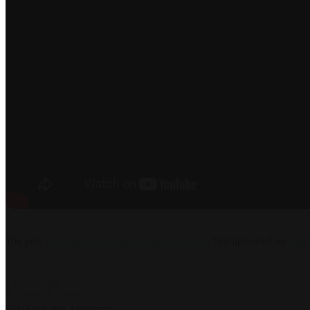
The post
El debate programático del peronismo
first appeared on
AM 5
7 mayo, 2026
81
Lectura de 1 minuto