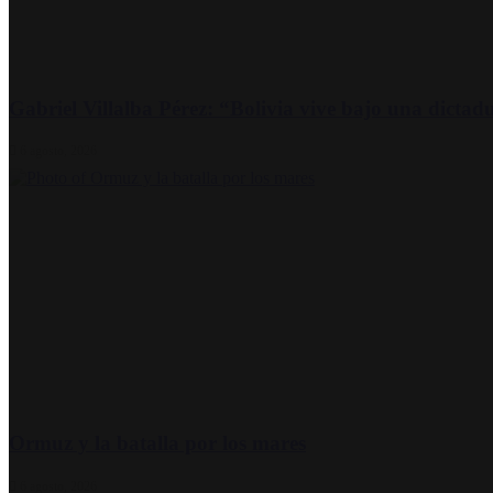
Gabriel Villalba Pérez: “Bolivia vive bajo una dicta
6 agosto, 2026
Ormuz y la batalla por los mares
6 agosto, 2026