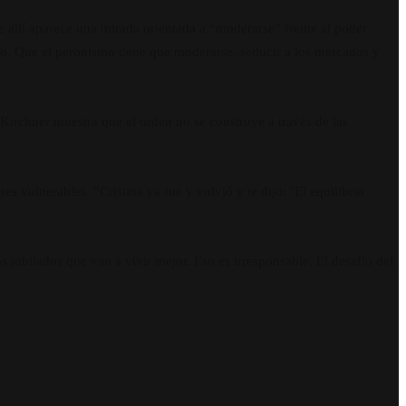
 allí aparece una mirada orientada a “moderarse” frente al poder
o. Que el peronismo tiene que moderarse, seducir a los mercados y
 Kirchner muestra que el orden no se construye a través de las
es vulnerables. “Cristina ya fue y volvió y te dijo: ‘El equilibrio
 jubilados que van a vivir mejor. Eso es irresponsable. El desafío del