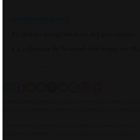
Columnas de Opinión
principales
​El debate programático del peronismo
​La columna de Manuel Saralegui en #
7 mayo, 2026
81
Lectura de 1 minuto
El periodista Manuel Saralegui analizó en su columna radial las tensione
El eje de su planteo estuvo puesto en la necesidad de discutir un prog
“El sentido de que el peronismo pueda empezar a construir alternativa
un rumbo para adelante”, resumió el columnista al abrir su análisis.