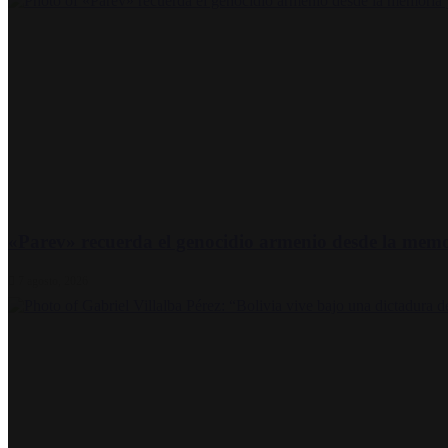
​«Parev» recuerda el genocidio armenio desde la mem
7 agosto, 2026