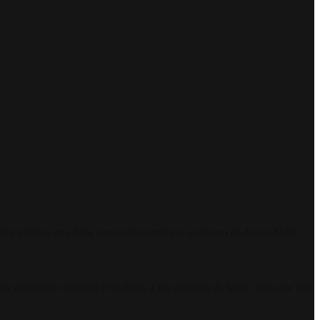
iva política que debe construirse frente al gobierno de Javier Milei.
 solamente acumule el rechazo a las políticas de Milei, sino que fije