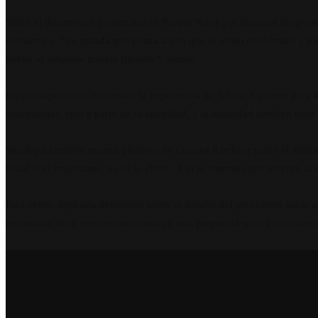
Sobre el documento presentado en Parque Norte por distintos dirigent
económico. “La mirada que prima ahí es que el orden económico y pol
hablar el lenguaje market friendly”, afirmó.
En contraposición, reivindicó la experiencia de Néstor Kirchner para d
concesiones, sino a partir de la autoridad, y la autoridad también tiene
Saralegui también retomó planteos de Cristina Kirchner sobre el déficit 
fiscal sí es importante, no es lo clave’. Y si lo tenemos que revertir, l
Para cerrar, dejó una definición sobre el desafío del peronismo hacia 
peronismo tiene que ver con construir una propuesta seria y consistente