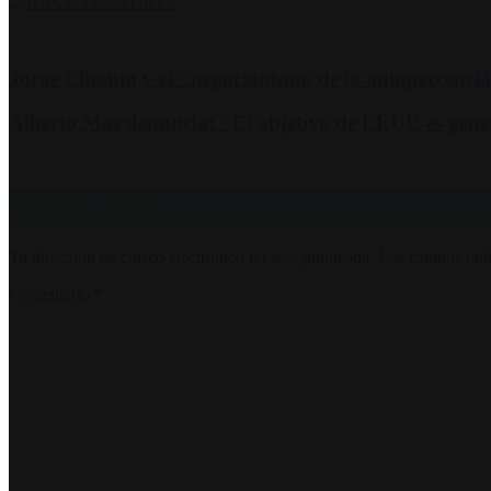
Jorge Elbaum y el "negacionismo de la autopercepción
Alberto Mas denuncia: "El objetivo de EEUU es gene
Deja un comentario
Tu dirección de correo electrónico no será publicada.
Los campos obli
Comentario
*