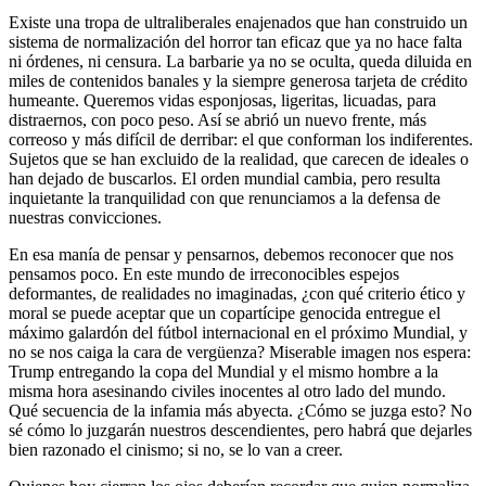
Existe una tropa de ultraliberales enajenados que han construido un
sistema de normalización del horror tan eficaz que ya no hace falta
ni órdenes, ni censura. La barbarie ya no se oculta, queda diluida en
miles de contenidos banales y la siempre generosa tarjeta de crédito
humeante. Queremos vidas esponjosas, ligeritas, licuadas, para
distraernos, con poco peso. Así se abrió un nuevo frente, más
correoso y más difícil de derribar: el que conforman los indiferentes.
Sujetos que se han excluido de la realidad, que carecen de ideales o
han dejado de buscarlos. El orden mundial cambia, pero resulta
inquietante la tranquilidad con que renunciamos a la defensa de
nuestras convicciones.
En esa manía de pensar y pensarnos, debemos reconocer que nos
pensamos poco. En este mundo de irreconocibles espejos
deformantes, de realidades no imaginadas, ¿con qué criterio ético y
moral se puede aceptar que un copartícipe genocida entregue el
máximo galardón del fútbol internacional en el próximo Mundial, y
no se nos caiga la cara de vergüenza? Miserable imagen nos espera:
Trump entregando la copa del Mundial y el mismo hombre a la
misma hora asesinando civiles inocentes al otro lado del mundo.
Qué secuencia de la infamia más abyecta. ¿Cómo se juzga esto? No
sé cómo lo juzgarán nuestros descendientes, pero habrá que dejarles
bien razonado el cinismo; si no, se lo van a creer.