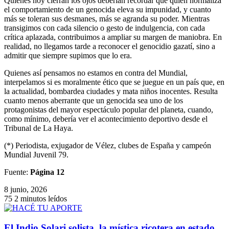
Quienes hoy cierran los ojos deberían recordar que quien normaliza
el comportamiento de un genocida eleva su impunidad, y cuanto
más se toleran sus desmanes, más se agranda su poder. Mientras
transigimos con cada silencio o gesto de indulgencia, con cada
crítica aplazada, contribuimos a ampliar su margen de maniobra. En
realidad, no llegamos tarde a reconocer el genocidio gazatí, sino a
admitir que siempre supimos que lo era.
Quienes así pensamos no estamos en contra del Mundial,
interpelamos si es moralmente ético que se juegue en un país que, en
la actualidad, bombardea ciudades y mata niños inocentes. Resulta
cuanto menos aberrante que un genocida sea uno de los
protagonistas del mayor espectáculo popular del planeta, cuando,
como mínimo, debería ver el acontecimiento deportivo desde el
Tribunal de La Haya.
(*) Periodista, exjugador de Vélez, clubes de España y campeón
Mundial Juvenil 79.
Fuente:
Página 12
8 junio, 2026
75
2 minutos leídos
​El Indio Solari solista, la mística ricotera en estado