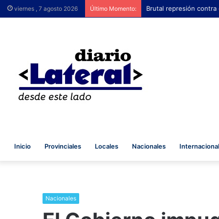
Brutal represión contra
viernes , 7 agosto 2026
Último Momento:
Inicio
Provinciales
Locales
Nacionales
Internaciona
Nacionales