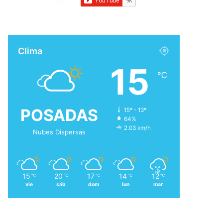
Clima
15
℃
POSADAS
15º - 13º
64%
2.03 km/h
Nubes Dispersas
15
20
17
14
12
℃
℃
℃
℃
℃
vie
sáb
dom
lun
mar