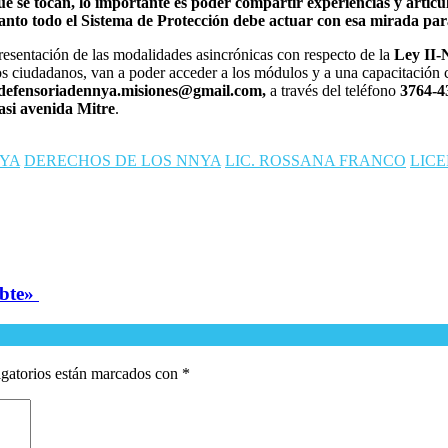
ue se tocan, lo importante es poder compartir experiencias y artic
o tanto todo el Sistema de Protección debe actuar con esa mirada p
presentación de las modalidades asincrónicas con respecto de la
Ley II-
os ciudadanos, van a poder acceder a los módulos y a una capacitación c
defensoriadennya.misiones@gmail.com,
a través del teléfono
3764-4
casi avenida Mitre
.
NYA
DERECHOS DE LOS NNYA
LIC. ROSSANA FRANCO
LIC
ubte»
gatorios están marcados con
*