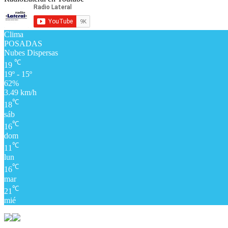
Clima
POSADAS
Nubes Dispersas
℃
19
19º - 15º
62%
3.49 km/h
℃
18
sáb
℃
16
dom
℃
11
lun
℃
16
mar
℃
21
mié