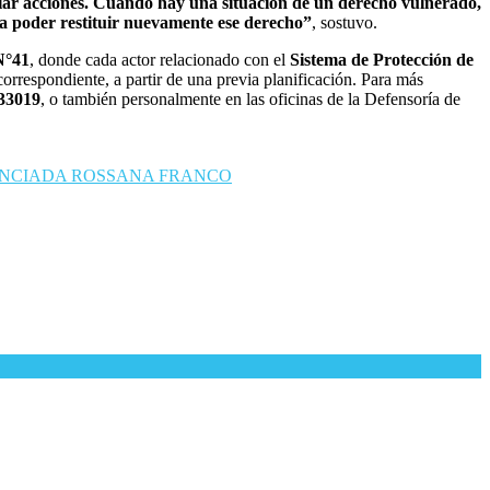
ular acciones. Cuando hay una situación de un derecho vulnerado,
ara poder restituir nuevamente ese derecho”
, sostuvo.
N°41
, donde cada actor relacionado con el
Sistema de Protección de
orrespondiente, a partir de una previa planificación. Para más
33019
, o también personalmente en las oficinas de la Defensoría de
ENCIADA ROSSANA FRANCO