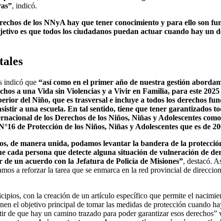
ras”
, indicó.
echos de los NNyA hay que tener conocimiento y para ello son fund
bjetivo es que todos los ciudadanos puedan actuar cuando hay un d
tales
s indicó que
“así como en el primer año de nuestra gestión abordam
chos a una Vida sin Violencias y a Vivir en Familia, para este 202
erior del Niño, que es trasversal e incluye a todos los derechos fu
istir a una escuela. En tal sentido, tiene que tener garantizados to
ernacional de los Derechos de los Niños, Niñas y Adolescentes como
I-N°16 de Protección de los Niños, Niñas y Adolescentes que es de 2
os, de manera unida, podamos levantar la bandera de la protecci
 cada persona que detecte alguna situación de vulneración de der
r de un acuerdo con la Jefatura de Policía de Misiones”
, destacó. A
mos a reforzar la tarea que se enmarca en la red provincial de direccio
cipios, con la creación de un artículo específico que permite el nacimie
enen el objetivo principal de tomar las medidas de protección cuando ha
tir de que hay un camino trazado para poder garantizar esos derechos”