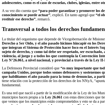
adolescentes, como es el caso de escuelas, clubes, iglesias, entre ot
A su vez dio cuenta que
“para poder garantizar y promover los der
conocimiento se puede actuar”
, explicó. En tanto agregó que
“el o
restituir ese derecho”
, remarcó.
Transversal a todos los derechos fundamen
La titular del organismo que depende de Vicegobernación de Misione
Derecho a Ser Oído, y el año pasado hicimos hincapié en los Dere
que integran el Sistema de Protección hacer foco en el Interés Sup
sujeto de derecho, y como tal debe ser respetado, ser escuchado, as
violencia, al juego y a todos los que contempla la Convención Int
Ley N°26.061, a nivel nacional, y provincial a través de la Ley I
La Defensora Provincial consideró que
“es muy importante que tod
campaña Unidos, porque todos somos defensores y sostenemos que
que habilitamos el año pasado para la toma de denuncias, a parti
tiene relación con la protección de los derechos de los NNyA, “apunta
fundamental.
Es una red que nació a partir de la modificación de la Ley de los Muni
municipios hacen propia a la
Ley 26.061
con estas direcciones que ti
que vemos que los municipios están comprometidos y esto se da a par