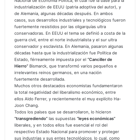
Nacional de Economía Política, el cual fue la base para la
industrialización de EEUU (patria adoptiva del autor), y
de Alemania, algunas décadas después. En ambos
casos, sus desarrollos industriales y tecnológicos fueron
fuertemente resistidos por las oligarquías ultra
conservadoras. En EEUU el tema se definió a costa de la
guerra civil, entre el norte industrialista y el sur ultra
conservador y esclavista. En Alemania, pasaron algunas
décadas hasta que la industrialización fue Política de
Estado, férreamente impuesta por el
“Canciller de
Hierro”
Bismarck, que transformó varios pequeños e
irrelevantes reinos germanos, en una nación
fuertemente desarrollada.
Muchos otros destacados economistas fundamentaron
la total negatividad del liberalismo económico, entre
ellos Aldo Ferrer, y recientemente el muy explícito Ha-
Joon Chang.
Todos los países que se desarrollaron, lo hicieron
“transgrediendo”
las supuestas
“leyes económicas”
liberales, y en todos ellos fue esencial el rol del
respectivo Estado Nacional para promover y proteger
sus industrias y sus entes tecnológicos¸ lo cual, como