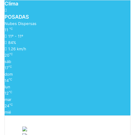
Clima
POSADAS
Nubes Dispersas
℃
11
11º - 11º
84%
1.26 km/h
℃
20
sáb
℃
17
dom
℃
14
lun
℃
12
mar
℃
24
mié