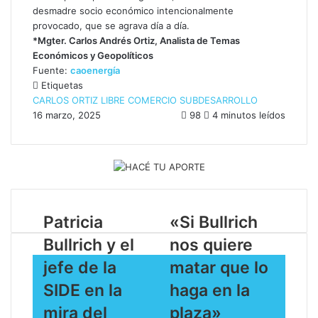
desmadre socio económico intencionalmente
provocado, que se agrava día a día.
*Mgter. Carlos Andrés Ortiz, Analista de Temas
Económicos y Geopolíticos
Fuente:
caoenergía
Etiquetas
CARLOS ORTIZ
LIBRE COMERCIO
SUBDESARROLLO
16 marzo, 2025
98
4 minutos leídos
Patricia
​«Si Bullrich
Bullrich y el
nos quiere
jefe de la
matar que lo
SIDE en la
haga en la
mira del
plaza»