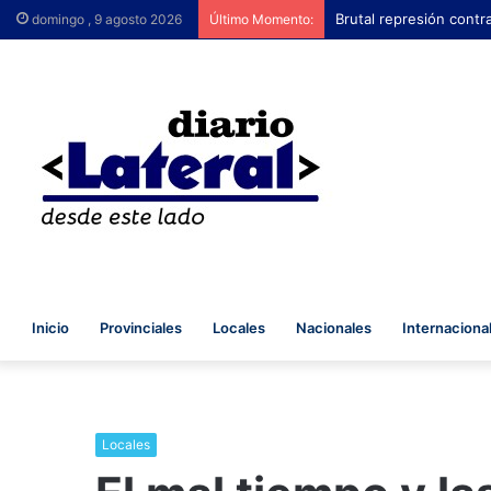
Brutal represión co
domingo , 9 agosto 2026
Último Momento:
Inicio
Provinciales
Locales
Nacionales
Internaciona
Locales