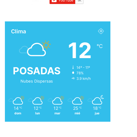
Clima
12
℃
POSADAS
14º - 11º
78%
3.9 km/h
Nubes Dispersas
14
12
12
25
18
℃
℃
℃
℃
℃
dom
lun
mar
mié
jue