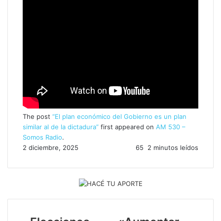
The post
“El plan económico del Gobierno es un plan
similar al de la dictadura”
first appeared on
AM 530 –
Somos Radio
.
2 diciembre, 2025
65
2 minutos leídos