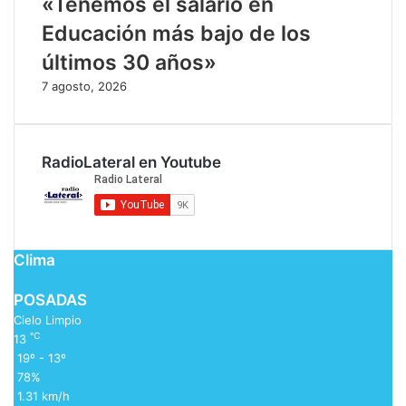
​«Tenemos el salario en
Educación más bajo de los
últimos 30 años»
7 agosto, 2026
RadioLateral en Youtube
Clima
POSADAS
Cielo Limpio
℃
13
19º - 13º
78%
1.31 km/h