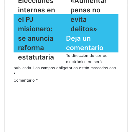
Elecciones
​«Aumentar
internas en
penas no
el PJ
evita
misionero:
delitos»
se anuncia
Deja un
reforma
comentario
estatutaria
Tu dirección de correo
electrónico no será
publicada.
Los campos obligatorios están marcados con
*
Comentario
*