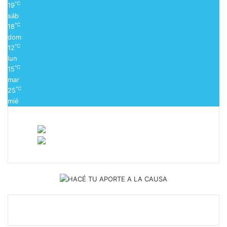
℃
19
sáb
℃
18
dom
℃
12
lun
℃
15
mar
℃
25
mié