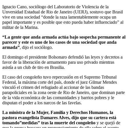
Ignacio Cano, sociólogo del Laboratorio de Violencia de la
Unversidad Estadual de Rio de Janeiro (UERJ), sostuvo que Brasil
vive en una sociedad “donde la raza lamentablemente ocupa un
papel importante y es posible que esto pueda haber influenciado” al
militar de la Marina.
“La gente que anda armada actúa bajo sospecha permanente al
parecer y este es uno de los casos de una sociedad que anda
armada”
, dijo el sociólogo.
El domingo el presidente Bolsonaro defendió las leyes y decretos a
favor de la liberación de armamento para uso privado mientras
asistía a un club de tiro en Brasilia.
El caso del congoleño tuvo repercusión en el Supremo Tribunal
Federal, la máxima corte del país, donde el juez Gilmar Mendes
vinculó el crimen del refugiado al accionar de las bandas
parapoliciales en la zona oeste de Rio de Janeiro, que dominan parte
de la vida económica de las comunidades y barrios pobres y le
disputan el poder a los narcos de las favelas.
La ministra de la Mujer, Familia y Derechos Humanos, la
pastora evangelista Damares Alves, dijo que su cartera está
tomando”medidas” tras la muerte del congoleño
y se quejó de
que la prensa buscara un pronunciamiento de ella sobre el asunto.