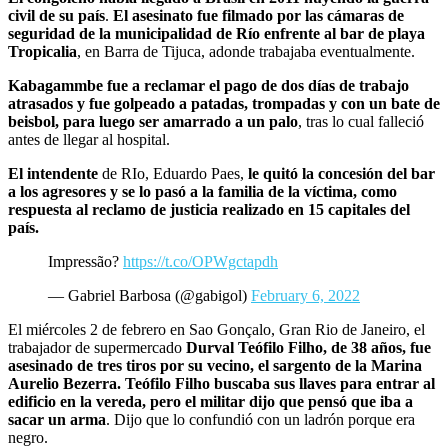
civil de su país
.
El asesinato fue filmado por las cámaras de
seguridad de la municipalidad de Río enfrente al bar de playa
Tropicalia
, en Barra de Tijuca, adonde trabajaba eventualmente.
Kabagammbe fue a reclamar el pago de dos días de trabajo
atrasados y fue golpeado a patadas, trompadas y con un bate de
beisbol, para luego ser amarrado a un palo
, tras lo cual falleció
antes de llegar al hospital.
El intendente
de RIo, Eduardo Paes,
le quitó la concesión del bar
a los agresores y se lo pasó a la familia de la víctima, como
respuesta al reclamo de justicia realizado en 15 capitales del
país.
Impressão?
https://t.co/OPWgctapdh
— Gabriel Barbosa (@gabigol)
February 6, 2022
El miércoles 2 de febrero en Sao Gonçalo, Gran Rio de Janeiro, el
trabajador de supermercado
Durval Teófilo Filho, de 38 años, fue
asesinado de tres tiros por su vecino, el sargento de la Marina
Aurelio Bezerra. Teófilo Filho buscaba sus llaves para entrar al
edificio en la vereda, pero el militar dijo que pensó que iba a
sacar un arma
. Dijo que lo confundió con un ladrón porque era
negro.