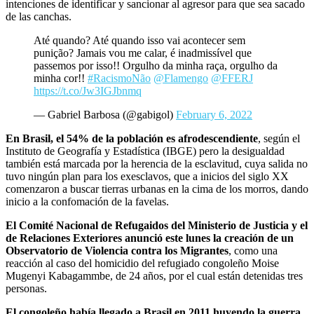
intenciones de identificar y sancionar al agresor para que sea sacado
de las canchas.
Até quando? Até quando isso vai acontecer sem
punição? Jamais vou me calar, é inadmissível que
passemos por isso!! Orgulho da minha raça, orgulho da
minha cor!!
#RacismoNão
@Flamengo
@FFERJ
https://t.co/Jw3IGJbnmq
— Gabriel Barbosa (@gabigol)
February 6, 2022
En Brasil, el 54% de la población es afrodescendiente
, según el
Instituto de Geografía y Estadística (IBGE) pero la desigualdad
también está marcada por la herencia de la esclavitud, cuya salida no
tuvo ningún plan para los exesclavos, que a inicios del siglo XX
comenzaron a buscar tierras urbanas en la cima de los morros, dando
inicio a la confomación de la favelas.
El Comité Nacional de Refugaidos del Ministerio de Justicia y el
de Relaciones Exteriores anunció este lunes la creación de un
Observatorio de Violencia contra los Migrantes
, como una
reacción al caso del homicidio del refugiado congoleño Moise
Mugenyi Kabagammbe, de 24 años, por el cual están detenidas tres
personas.
El congoleño había llegado a Brasil en 2011 huyendo la guerra