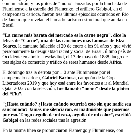
con un ladrón; y los gritos de “mono” lanzados por la hinchada de
Fluminense a la estrella del Flamengo, el artillero Gabigol, en el
campeonato carioca, fueron tres últimos episodios ocurridos en Rio
de Janeiro que revelan el llamado racismo estructural que anida en
Brasil.
“La carne más barata del mercado es la carne negra”, dice la
letras de “Carne”, una de las canciones más famosas de Elza
Soares
, la cantante fallecida el 20 de enero a los 91 años y que vivió
personalmente la desigualdad racial y social de Brasil, último país de
Occidente en abolir la esclavitud, el 13 de mayo de 1888, luego de
tres siglos de comercio y tráfico de seres humanos desde Africa.
El domingo tras la derrota por 1-0 ante Fluminense por el
campeonato carioca,
Gabriel Barbosa
, campeón de la Copa
Libertadores 2019 y que hoy está entre los favoritos a ir al Mundial
Qatar 2022 con la selección,
fue llamado “mono” desde la platea
del “Flu”.
“
¿Hasta cuándo? ¿Hasta cuándo ocurrirá esto sin que nadie sea
sancionado? Jamás me silenciarán, es inadmisible que pasemos
por eso. Tengo orgullo de mi raza, orgullo de mi color”, escribió
Gabigol
en las redes sociales tras la agresión.
En la misma línea se pronunciaron Flamengo y Fluminense, con