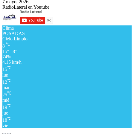
7 mayo, 2026
RadioLateral en Youtube
Clima
POSADAS
Cielo Limpio
℃
8
15º - 8º
74%
4.15 km/h
℃
15
lun
℃
12
mar
℃
25
mié
℃
19
jue
℃
18
vie