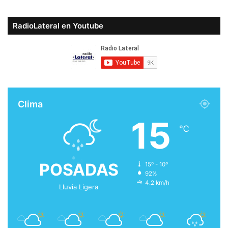
RadioLateral en Youtube
Clima
15
℃
POSADAS
15º - 10º
92%
4.2 km/h
Lluvia Ligera