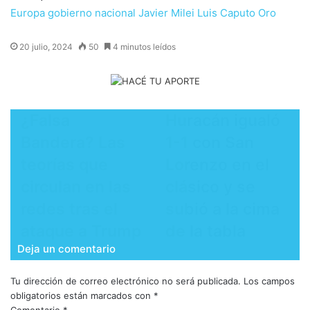
Europa
gobierno nacional
Javier Milei
Luis Caputo
Oro
20 julio, 2024
50
4 minutos leídos
¿Falsa
Huracán igualó
Bandera? Las
1-1 con San
teorías que
Lorenzo en el
circulan en las
clásico y se
redes tras el
subió a la cima
ataque a Trump
de la tabla
Deja un comentario
Tu dirección de correo electrónico no será publicada.
Los campos
obligatorios están marcados con
*
Comentario
*