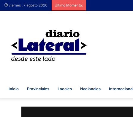
Brutal represión contra
viernes , 7 agosto 2026
Último Momento:
Inicio
Provinciales
Locales
Nacionales
Internaciona