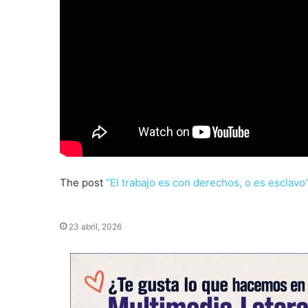
The post
“El trabajo es con derechos, o es esclavo
23 abril, 2026