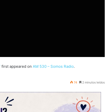
”
first appeared on
AM 530 – Somos Radio
.
74
2 minutos leídos