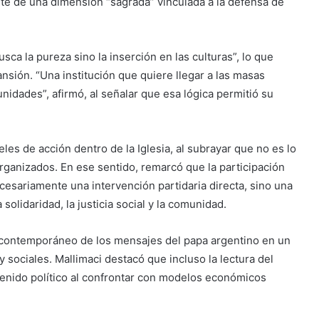
te de una dimensión “sagrada” vinculada a la defensa de
sca la pureza sino la inserción en las culturas”, lo que
nsión. “Una institución que quiere llegar a las masas
nidades”, afirmó, al señalar que esa lógica permitió su
veles de acción dentro de la Iglesia, al subrayar que no es lo
organizados. En ese sentido, remarcó que la participación
ecesariamente una intervención partidaria directa, sino una
solidaridad, la justicia social y la comunidad.
 contemporáneo de los mensajes del papa argentino en un
y sociales. Mallimaci destacó que incluso la lectura del
tenido político al confrontar con modelos económicos