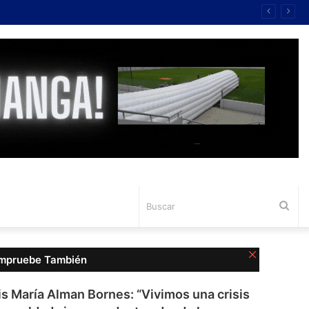
Bus
Cerrar
mpruebe También
is María Alman Bornes: “Vivimos una crisis