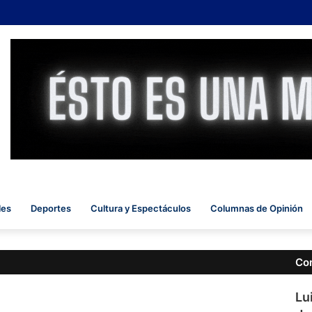
 quienes protestaban por la reforma laboral de Milei
les
Deportes
Cultura y Espectáculos
Columnas de Opinión
Co
Lu