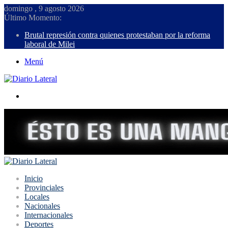
domingo , 9 agosto 2026
Último Momento:
Brutal represión contra quienes protestaban por la reforma
laboral de Milei
Menú
Buscar
Inicio
Provinciales
Locales
Nacionales
Internacionales
Deportes