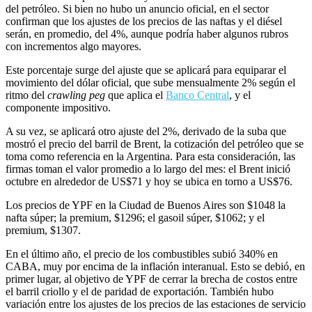
del petróleo. Si bien no hubo un anuncio oficial, en el sector
confirman que los ajustes de los precios de las naftas y el diésel
serán, en promedio, del 4%, aunque podría haber algunos rubros
con incrementos algo mayores.
Este porcentaje surge del ajuste que se aplicará para equiparar el
movimiento del dólar oficial, que sube mensualmente 2% según el
ritmo del
crawling peg
que aplica el
Banco Central
, y el
componente impositivo.
A su vez, se aplicará otro ajuste del 2%, derivado de la suba que
mostró el precio del barril de Brent, la cotización del petróleo que se
toma como referencia en la Argentina. Para esta consideración, las
firmas toman el valor promedio a lo largo del mes: el Brent inició
octubre en alrededor de US$71 y hoy se ubica en torno a US$76.
Los precios de YPF en la Ciudad de Buenos Aires son $1048 la
nafta súper; la premium, $1296; el gasoil súper, $1062; y el
premium, $1307.
En el último año, el precio de los combustibles subió 340% en
CABA, muy por encima de la inflación interanual. Esto se debió, en
primer lugar, al objetivo de YPF de cerrar la brecha de costos entre
el barril criollo y el de paridad de exportación. También hubo
variación entre los ajustes de los precios de las estaciones de servicio