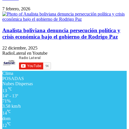
7 febrero, 2026
Analista boliviana denuncia persecución política y
crisis económica bajo el gobierno de Rodrigo Paz
22 diciembre, 2025
RadioLateral en Youtube
Clima
POSADAS
Nubes Dispersas
℃
13
14º - 13º
71%
3.58 km/h
℃
14
dom
℃
12