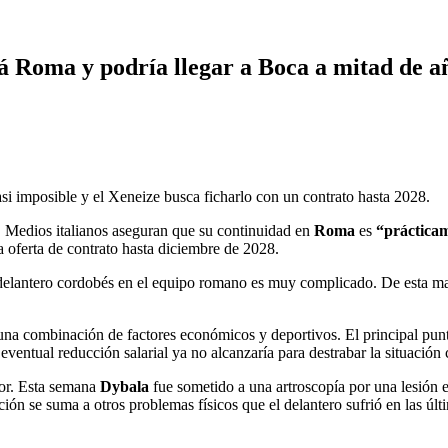
á Roma y podría llegar a Boca a mitad de a
si imposible y el Xeneize busca ficharlo con un contrato hasta 2028.
. Medios italianos aseguran que su continuidad en
Roma
es
“prácticam
 oferta de contrato hasta diciembre de 2028.
delantero cordobés en el equipo romano es muy complicado. De esta ma
a una combinación de factores económicos y deportivos. El principal punt
 eventual reducción salarial ya no alcanzaría para destrabar la situación 
dor. Esta semana
Dybala
fue sometido a una artroscopía por una lesión e
ción se suma a otros problemas físicos que el delantero sufrió en las úl