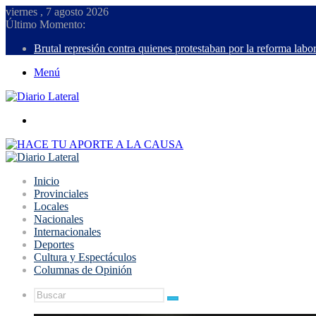
viernes , 7 agosto 2026
Último Momento:
Brutal represión contra quienes protestaban por la reforma labor
Menú
Buscar
Inicio
Provinciales
Locales
Nacionales
Internacionales
Deportes
Cultura y Espectáculos
Columnas de Opinión
Buscar