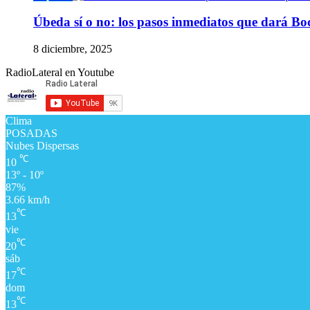
Úbeda sí o no: los pasos inmediatos que dará Boc
8 diciembre, 2025
RadioLateral en Youtube
Clima
POSADAS
Nubes Dispersas
℃
10
13º - 10º
87%
3.66 km/h
℃
13
vie
℃
20
sáb
℃
17
dom
℃
13