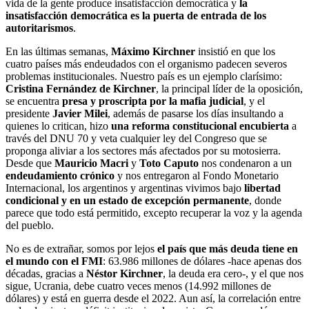
vida de la gente produce insatisfacción democrática y
la
insatisfacción democrática es la puerta de entrada de los
autoritarismos
.
En las últimas semanas,
Máximo Kirchner
insistió en que los
cuatro países más endeudados con el organismo padecen severos
problemas institucionales. Nuestro país es un ejemplo clarísimo:
Cristina Fernández de Kirchner
, la principal líder de la oposición,
se encuentra
presa y proscripta por la mafia judicial
, y el
presidente
Javier Milei
, además de pasarse los días insultando a
quienes lo critican, hizo
una reforma constitucional encubierta
a
través del DNU 70 y veta cualquier ley del Congreso que se
proponga aliviar a los sectores más afectados por su motosierra.
Desde que
Mauricio Macri
y
Toto Caputo
nos condenaron a un
endeudamiento crónico
y nos entregaron al Fondo Monetario
Internacional, los argentinos y argentinas vivimos bajo
libertad
condicional y en un estado de excepción permanente
, donde
parece que todo está permitido, excepto recuperar la voz y la agenda
del pueblo.
No es de extrañar, somos por lejos
el país que más deuda tiene en
el mundo con el FMI
: 63.986 millones de dólares -hace apenas dos
décadas, gracias a
Néstor Kirchner
, la deuda era cero-, y el que nos
sigue, Ucrania, debe cuatro veces menos (14.992 millones de
dólares) y está en guerra desde el 2022. Aun así, la correlación entre