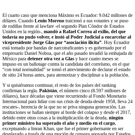
El cuarto caso que menciona Máximo es Ecuador: 9.042 millones de
dólares. Cuando
Lenin Moreno
traicionó a sus votantes y se puso
de rodillas frente al lawfare -el segundo Plan Cóndor de Estados
Unidos en la región-,
mandó a Rafael Correa al exilio, del que
todavía no pudo volver, e instó al Poder Judicial a encarcelar al
vicepresidente Jorge Glas por “asociación ilícita”
. Hoy Ecuador
está tomado por bandas de narcotraficantes y es gobernado por el
empresario Daniel Noboa, que el año pasado invadió la embajada de
México para
detener otra vez a Glas
y hace cuatro meses se
impuso en un ballotage contra la candidata del correísmo, en el que
“con total normalidad” se tomó el atrevimiento de declarar el estado
de sitio 24 horas antes, para atemorizar y disciplinar a la población.
Y si quisiéramos continuar, el resto de los países del ranking
confirman la regla.
Pakistán
, el número cinco (8.597 millones de
dólares), hace décadas que viene recurriendo al Fondo Monetario
Internacional para lidiar con sus crisis de deuda-desde 1958, lleva 24
rescates-, herencia de la que no se priva ninguna generación. Las
instituciones se hallan siempre al borde del colapso y desde el 2017,
debido entre otras cosas a la multiplicación de la deuda,
ningún
primer ministro ha superado el año y medio en el cargo
,
exceptuando a Imran Khan, que fue el primer gobernante en ser
desplazado a través de una moción de censura apoyada por Estados