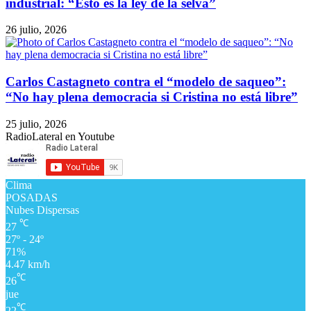
industrial: “Esto es la ley de la selva”
26 julio, 2026
Carlos Castagneto contra el “modelo de saqueo”:
“No hay plena democracia si Cristina no está libre”
25 julio, 2026
RadioLateral en Youtube
Clima
POSADAS
Nubes Dispersas
℃
27
27º - 24º
71%
4.47 km/h
℃
26
jue
℃
22