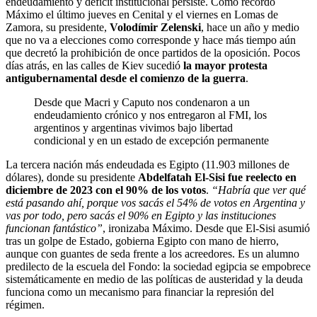
endeudamiento y déficit institucional persiste. Como recordó
Máximo el último jueves en Cenital y el viernes en Lomas de
Zamora, su presidente,
Volodímir Zelenski
, hace un año y medio
que no va a elecciones como corresponde y hace más tiempo aún
que decretó la prohibición de once partidos de la oposición. Pocos
días atrás, en las calles de Kiev sucedió
la mayor protesta
antigubernamental desde el comienzo de la guerra
.
Desde que Macri y Caputo nos condenaron a un
endeudamiento crónico y nos entregaron al FMI, los
argentinos y argentinas vivimos bajo libertad
condicional y en un estado de excepción permanente
La tercera nación más endeudada es Egipto (11.903 millones de
dólares), donde su presidente
Abdelfatah El-Sisi fue reelecto en
diciembre de 2023 con el 90% de los votos
.
“Habría que ver qué
está pasando ahí, porque vos sacás el 54% de votos en Argentina y
vas por todo, pero sacás el 90% en Egipto y las instituciones
funcionan fantástico”
, ironizaba Máximo. Desde que El-Sisi asumió
tras un golpe de Estado, gobierna Egipto con mano de hierro,
aunque con guantes de seda frente a los acreedores. Es un alumno
predilecto de la escuela del Fondo: la sociedad egipcia se empobrece
sistemáticamente en medio de las políticas de austeridad y la deuda
funciona como un mecanismo para financiar la represión del
régimen.