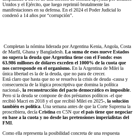
Unidos y el Ejército, que luego reprimió brutalmente las
manifestaciones en su defensa. En el 2024 el Poder Judicial lo
condenó a 14 años por “corrupción”.
Completan la nómina liderada por Argentina Kenia, Angola, Costa
de Marfil, Ghana y Bangladesh.
La suma de esos nueve Estados
no supera la deuda que Argentina tiene con el Fondo: esos
63.986 millones de dólares exceden el 1000% de la cuota que
nos corresponde en el organismo.
En la Argentina de Milei la
única libertad es la de la deuda, que no para de crecer.
Está claro que hasta que no se resuelva la crisis de deuda -causa y
consecuencia de la lógica proscriptiva que domina la política
nacional-,
la reconstrucción del pacto democrático es imposible
.
Pero si la deuda se compone de dos préstamos políticos -el que
recibió Macri en 2018 y el que recibió Milei en 2025-,
la solución
también es política
. Una semana antes de que la Corte Suprema la
proscribiera, decía
Cristina
en C5N que
el país tiene que negociar
en base a la cuota y no desde las pretensiones imperialistas del
FMI
.
Como ella representa la posibilidad concreta de una respuesta