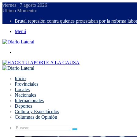
viernes , 7 agosto 2026
Último Momento:
Brutal represión contra quienes protestaban por la reforma labor
Menú
Buscar
Inicio
Provinciales
Locales
Nacionales
Internacionales
Deportes
Cultura y Espectáculos
Columnas de Opinión
Buscar