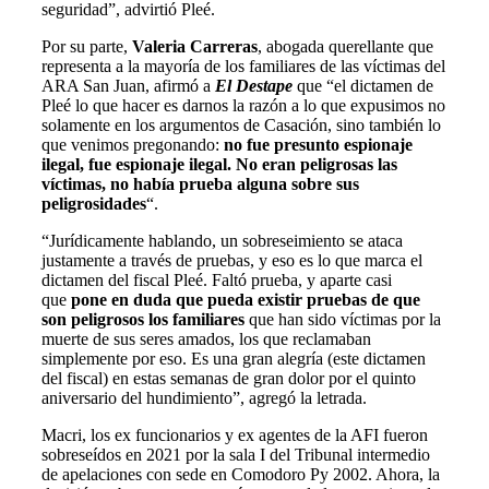
seguridad”, advirtió Pleé.
Por su parte,
Valeria Carreras
, abogada querellante que
representa a la mayoría de los familiares de las víctimas del
ARA San Juan, afirmó a
El Destape
que “el dictamen de
Pleé lo que hacer es darnos la razón a lo que expusimos no
solamente en los argumentos de Casación, sino también lo
que venimos pregonando:
no fue presunto espionaje
ilegal, fue espionaje ilegal. No eran peligrosas las
víctimas, no había prueba alguna sobre sus
peligrosidades
“.
“Jurídicamente hablando, un sobreseimiento se ataca
justamente a través de pruebas, y eso es lo que marca el
dictamen del fiscal Pleé. Faltó prueba, y aparte casi
que
pone en duda que pueda existir pruebas de que
son peligrosos los familiares
que han sido víctimas por la
muerte de sus seres amados, los que reclamaban
simplemente por eso. Es una gran alegría (este dictamen
del fiscal) en estas semanas de gran dolor por el quinto
aniversario del hundimiento”, agregó la letrada.
Macri, los ex funcionarios y ex agentes de la AFI fueron
sobreseídos en 2021 por la sala I del Tribunal intermedio
de apelaciones con sede en Comodoro Py 2002. Ahora, la