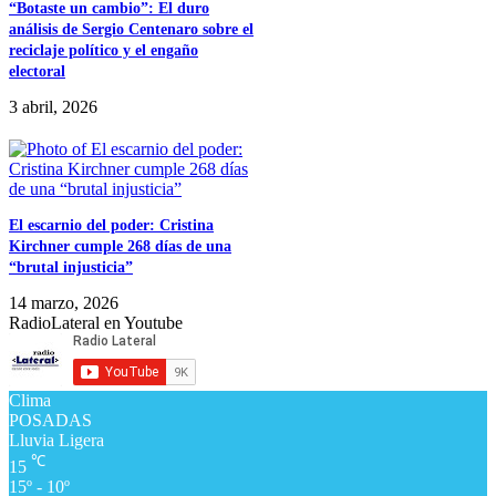
“Botaste un cambio”: El duro
análisis de Sergio Centenaro sobre el
reciclaje político y el engaño
electoral
3 abril, 2026
El escarnio del poder: Cristina
Kirchner cumple 268 días de una
“brutal injusticia”
14 marzo, 2026
RadioLateral en Youtube
Clima
POSADAS
Lluvia Ligera
℃
15
15º - 10º