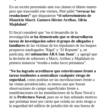
En un escrito presentado ante esa cámara el último martes
pero que trascendió este viernes, Pleé pidió
“revocar las
resoluciones”
que dispusieron
“el sobreseimiento de
Mauricio Macri
,
Gustavo Héctor Arribas
,
Silvia
Majdalani
“.
El fiscal consideró que “en el desarrollo de la
investigación
se ha demostrado que se desarrollaron
tareas de investigación sobre el grupo de allegados y
familiares
de las víctimas de los tripulantes de los buques
pesqueros naufragados ‘Rigel’ y ‘El Repunte’ y, en
particular, del
submarino ARA San Juan
“, y agregó que
la decisión de sobreseer a Macri, Arribas y Majdalani en
primera instancia “resulta a todas luces prematura”.
“
No ha logrado acreditarse que estuviéramos frente a
tareas tendientes a neutralizar cualquier riesgo de
seguridad
, como podrían ser las movilizaciones frente a
las visitas presidenciales, ni menos aun que fueran
observaciones de campo superficiales frente a
manifestaciones en las inmediaciones de la Base Naval y
de la
Prefectura Naval
, pues no se han señalado motivos
que permitan tener por cierto que existía un serio riesgo a
la seguridad del edificio de jurisdicción de una fuerza de