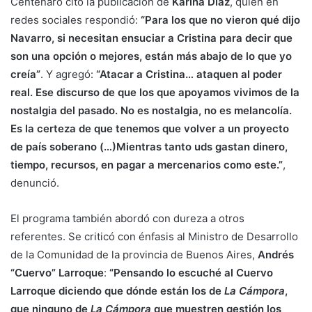
Centenaro citó la publicación de
Karina Díaz
, quien en
redes sociales respondió:
“Para los que no vieron qué dijo
Navarro, si necesitan ensuciar a Cristina para decir que
son una opción o mejores, están más abajo de lo que yo
creía”
. Y agregó:
“Atacar a Cristina… ataquen al poder
real. Ese discurso de que los que apoyamos vivimos de la
nostalgia del pasado. No es nostalgia, no es melancolía.
Es la certeza de que tenemos que volver a un proyecto
de país soberano (…)Mientras tanto uds gastan dinero,
tiempo, recursos, en pagar a mercenarios como este.”
,
denunció.
El programa también abordó con dureza a otros
referentes. Se criticó con énfasis al Ministro de Desarrollo
de la Comunidad de la provincia de Buenos Aires,
Andrés
“Cuervo” Larroque
:
“Pensando lo escuché al Cuervo
Larroque diciendo que dónde están los de
La Cámpora
,
que ninguno de
La Cámpora
que muestren gestión los