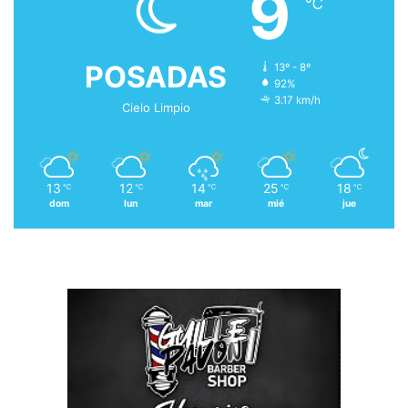
9
℃
POSADAS
13º - 8º
92%
3.17 km/h
Cielo Limpio
13
12
14
25
18
℃
℃
℃
℃
℃
dom
lun
mar
mié
jue