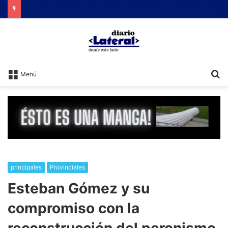
Brutal represión contra quienes protestaban por la reforma laboral de Milei
B
Menú
principales
Provinciales
Esteban Gómez y su
compromiso con la
reconstrucción del peronismo