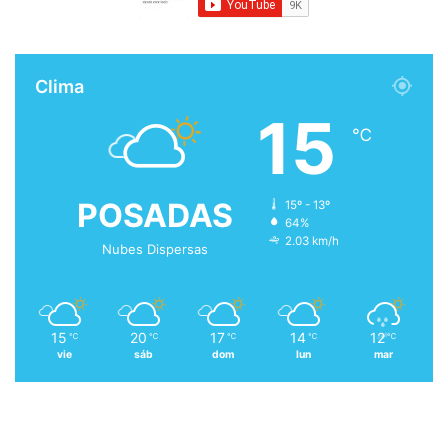
Clima
15
℃
POSADAS
15º - 13º
64%
2.03 km/h
Nubes Dispersas
15
20
17
14
12
℃
℃
℃
℃
℃
vie
sáb
dom
lun
mar