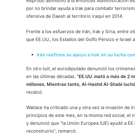
Reprobó asimismo a la entonces Administración es
por no brindar ayuda a Irak para combatir terrorism
ofensiva de Daesh al territorio iraquí en 2014.
Frente a los esfuerzos de Irán, Irak y Siria, entre 
que EE.UU., los Estados del Golfo Pérsico e Israel a
Irán reafirma su apoyo a Irak en su lucha con
En otro tuit, el eurodiputado denunció los crímen
en las últimas décadas.
“EE.UU. mató a más de 2 m
millones. Mientras tanto, Al-Hashd Al-Shabi luch
recalcó.
Wallace ha criticado una y otra vez la invasión de I
principios de este mes, en la misma red social, el
y denunció que “la Unión Europea (UE) ayudó a EE.U
reconstruirlo”, remarcó.