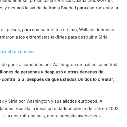
tadounidense, presidida por Barack Obama (2008-2016),
o, y destacó la ayuda de Irán a Bagdad para contrarrestar la
otros países, para combatir el terrorismo, Wallace denunció
rmaron a los extremistas takfiríes para destruir a Siria.
tra el terrorismo
es de guerra cometidos por Washington en países como Irak
illones de personas y desplazó a otras decenas de
ó contra ISIS, después de que Estados Unidos lo creara”
,
rak y Siria por Washington y sus aliados europeos. A
 irlandés recordó la invasión estadounidense de Irak en 2003
U. a destruir ese país, ahora necesita ayudarles a