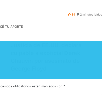
84
2 minutos leídos
Justicia de EE.UU. declara
culpable a exoficial Derek
Chauvin por asesinato de
George Floyd
 campos obligatorios están marcados con
*