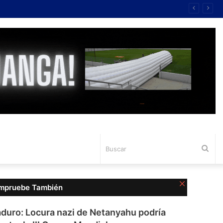
Bus
Cerrar
mpruebe También
duro: Locura nazi de Netanyahu podría