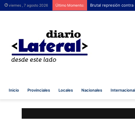
Brutal represión contra
viernes , 7 agosto 2026
Último Momento:
Inicio
Provinciales
Locales
Nacionales
Internaciona