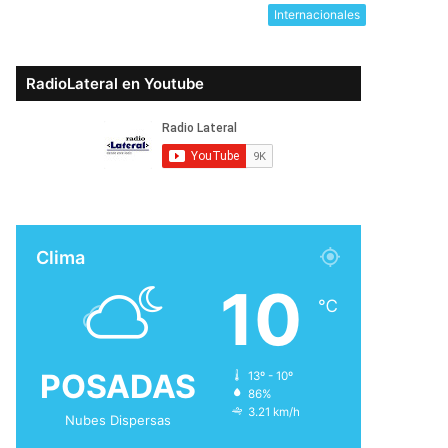
Internacionales
RadioLateral en Youtube
Clima
10
℃
POSADAS
13º - 10º
86%
3.21 km/h
Nubes Dispersas