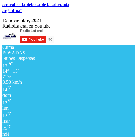
central en la defensa de la soberanía
argentina”
15 noviembre, 2023
RadioLateral en Youtube
Clima
POSADAS
Nubes Dispersas
℃
13
14º - 13º
71%
3.58 km/h
℃
14
dom
℃
12
lun
℃
12
mar
℃
25
mié