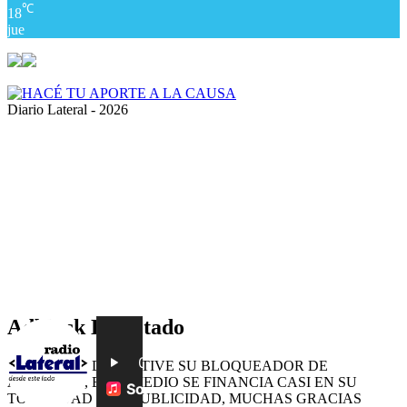
℃
18
jue
Diario Lateral - 2026
Volver
al
botón
superior
Adblock Detectado
POR FAVOR DESACTIVE SU BLOQUEADOR DE
ANUNCIOS, ESTE MEDIO SE FINANCIA CASI EN SU
TOTALIDAD CON PUBLICIDAD, MUCHAS GRACIAS