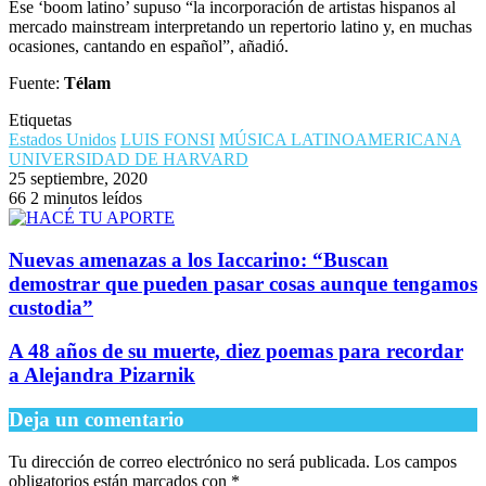
Ese ‘boom latino’ supuso “la incorporación de artistas hispanos al
mercado mainstream interpretando un repertorio latino y, en muchas
ocasiones, cantando en español”, añadió.
Fuente:
Télam
Etiquetas
Estados Unidos
LUIS FONSI
MÚSICA LATINOAMERICANA
UNIVERSIDAD DE HARVARD
25 septiembre, 2020
66
2 minutos leídos
Nuevas amenazas a los Iaccarino: “Buscan
demostrar que pueden pasar cosas aunque tengamos
custodia”
A 48 años de su muerte, diez poemas para recordar
a Alejandra Pizarnik
Deja un comentario
Tu dirección de correo electrónico no será publicada.
Los campos
obligatorios están marcados con
*