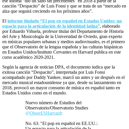
ese idioma “dio un salto sin precedentes” en 2018 a partir de la
canción “Despacito” de Luis Fonsi y que se trata de un “mercado en
alza que seguirá creciendo en los próximos años”.
El
informe titulado “El pop en español en Estados Unidos: un
espacio para la articulación de la identidad latina”
, elaborado
por Eduardo Viñuela, profesor titular del Departamento de Historia
del Arte y Musicología de la Universidad de Oviedo, gran experto
en músicas populares urbanas y medios audiovisuales, es el primero
que el Observatorio de la lengua española y las culturas hispánicas
en Estados Unidos/Instituto Cervantes en Harvard publica en este
curso académico 2020-2021.
Según la agencia de noticias DPA, el documento indica que la
exitosa canción “Despacito”, interpretada por Luis Fonsi
acompañado por Daddy Yankee, marcó un antes y un después en el
mercado musical estadounidense ya que, desde su lanzamiento en
2018, provocó un mayor consumo de música en español tanto en
Estados Unidos como en el mundo.
Nuevo número de Estudios del
Observatorio/Observatorio Studies
@ObserESHarvard
:
No. 63: "El pop en español en EE.UU.:
Un espacio para la articulación de la