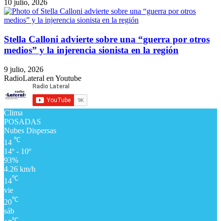
10 julio, 2026
Stella Calloni advierte sobre una “guerra por otros
medios” y la injerencia sionista en la región
9 julio, 2026
RadioLateral en Youtube
Clima
POSADAS
Nubes Dispersas
℃
14
14º - 10º
93%
4.26 km/h
℃
14
vie
℃
20
sáb
℃