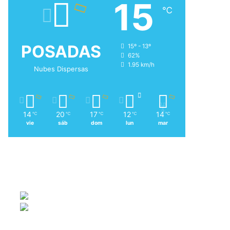
15
℃
POSADAS
15º - 13º
62%
1.95 km/h
Nubes Dispersas
14
20
17
12
14
℃
℃
℃
℃
℃
vie
sáb
dom
lun
mar