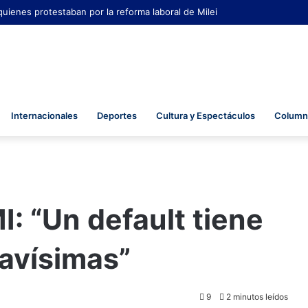
 quienes protestaban por la reforma laboral de Milei
Internacionales
Deportes
Cultura y Espectáculos
Columna
MI: “Un default tiene
avísimas”
9
2 minutos leídos