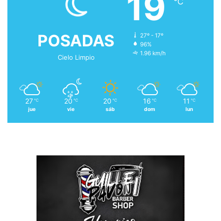
19
℃
POSADAS
27º - 17º
96%
1.96 km/h
Cielo Limpio
27
20
20
16
11
℃
℃
℃
℃
℃
jue
vie
sáb
dom
lun