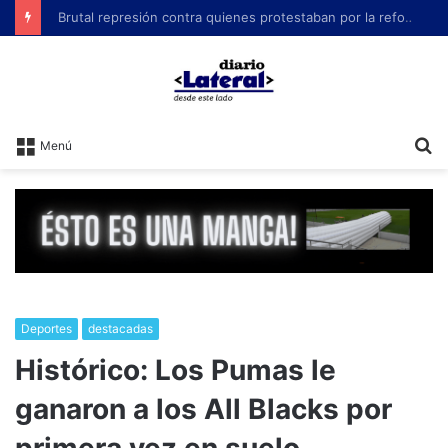
Brutal represión contra quienes protestaban por la reforma laboral de Milei
B
Menú
Deportes
destacadas
Histórico: Los Pumas le
ganaron a los All Blacks por
primera vez en suelo