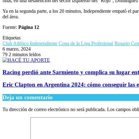
final, en una desatención del sector izquierdo del “Rojo”, Domínguez
Ya en la segunda parte, a los 20 minutos, Independiente empató el pa
del área.
Fuente:
Página 12
Etiquetas
Club Atlético Independiente
Copa de la Liga Profesional
Rosario Cen
6 marzo, 2024
79
2 minutos leídos
Racing perdió ante Sarmiento y complica su lugar ent
Eric Clapton en Argentina 2024: cómo conseguir las 
Deja un comentario
Tu dirección de correo electrónico no será publicada.
Los campos obli