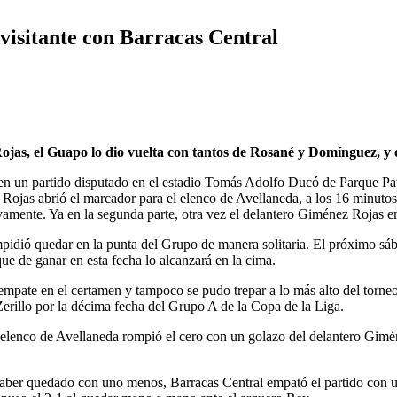
visitante con Barracas Central
ojas, el Guapo lo dio vuelta con tantos de Rosané y Domínguez, y 
 en un partido disputado en el estadio Tomás Adolfo Ducó de Parque Pat
Rojas abrió el marcador para el elenco de Avellaneda, a los 16 minuto
vamente. Ya en la segunda parte, otra vez el delantero Giménez Rojas e
idió quedar en la punta del Grupo de manera solitaria. El próximo sába
e de ganar en esta fecha lo alcanzará en la cima.
 empate en el certamen y tampoco se pudo trepar a lo más alto del torn
Zerillo por la décima fecha del Grupo A de la Copa de la Liga.
l elenco de Avellaneda rompió el cero con un golazo del delantero Gimé
ber quedado con uno menos, Barracas Central empató el partido con una