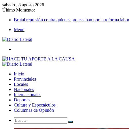
sábado , 8 agosto 2026
Último Momento:
Brutal represión contra quienes protestaban por la reforma labor
Menú
Buscar
Inicio
Provinciales
Locales
Nacionales
Internacionales
Deportes
Cultura y Espectáculos
Columnas de Opinión
Buscar