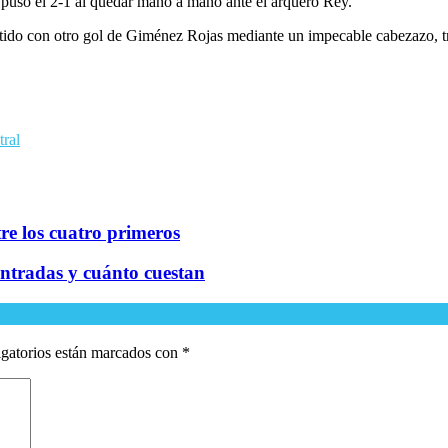
 puso el 2-1 al quedar mano a mano ante el arquero Rey.
rtido con otro gol de Giménez Rojas mediante un impecable cabezazo, tr
tral
re los cuatro primeros
entradas y cuánto cuestan
gatorios están marcados con
*