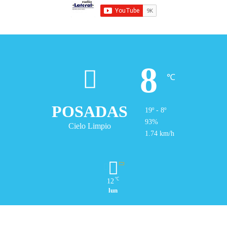
8
℃
POSADAS
19º - 8º
93%
Cielo Limpio
1.74 km/h
℃
12
lun