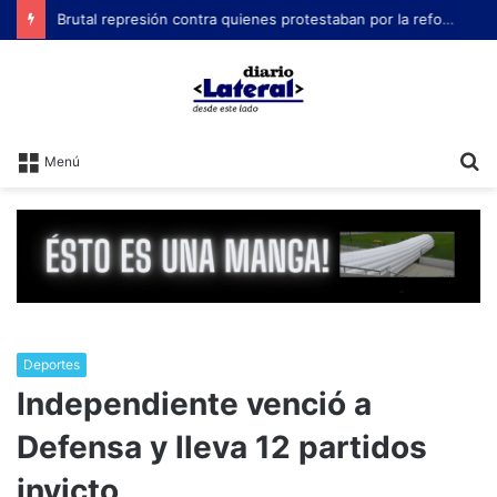
Brutal represión contra quienes protestaban por la reforma laboral de Milei
B
Menú
Deportes
Independiente venció a
Defensa y lleva 12 partidos
invicto