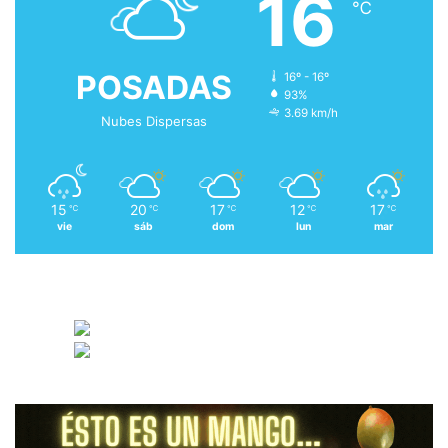
16
℃
POSADAS
16º - 16º
93%
3.69 km/h
Nubes Dispersas
15
20
17
12
17
℃
℃
℃
℃
℃
vie
sáb
dom
lun
mar