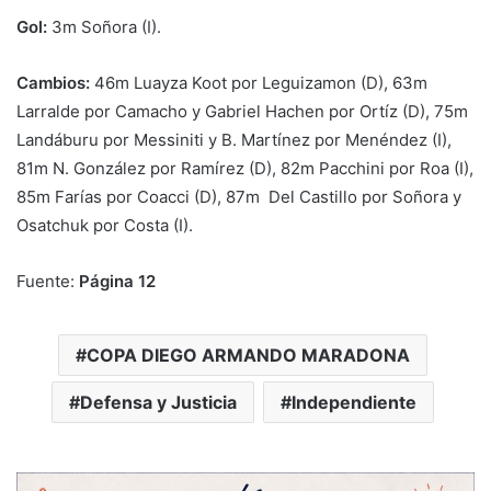
Gol:
3m Soñora (I).
Cambios:
46m Luayza Koot por Leguizamon (D), 63m
Larralde por Camacho y Gabriel Hachen por Ortíz (D), 75m
Landáburu por Messiniti y B. Martínez por Menéndez (I),
81m N. González por Ramírez (D), 82m Pacchini por Roa (I),
85m Farías por Coacci (D), 87m Del Castillo por Soñora y
Osatchuk por Costa (I).
Fuente:
Página 12
COPA DIEGO ARMANDO MARADONA
Defensa y Justicia
Independiente