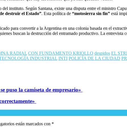
el instituto. Según Santana, existe una disputa entre el ministro Caputo
de destruir el Estado”
. Esta política de
“motosierra sin fin”
está impi
cado para convertir a la Argentina en una colonia basada en el extractiv
 quienes buscan la destrucción del entramado productivo. La entrevista ce
MNA RADIAL
CON FUNDAMENTO KRIOLLO
despidos
EL STR
 TECNOLOGÍA INDUSTRIAL
INTI
POLICÍA DE LA CIUDAD
P
e se puso la camiseta de empresario»
o correctamente»
gatorios están marcados con
*