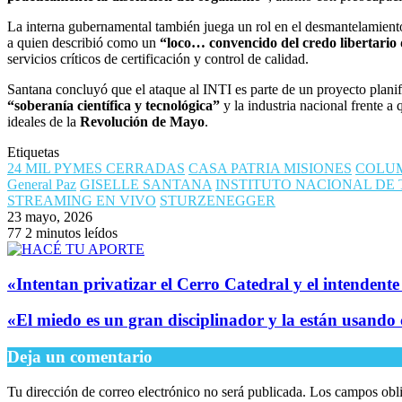
La interna gubernamental también juega un rol en el desmantelamiento d
a quien describió como un
“loco… convencido del credo libertario 
servicios críticos de certificación y control de calidad.
Santana concluyó que el ataque al INTI es parte de un proyecto planifi
“soberanía científica y tecnológica”
y la industria nacional frente a
ideales de la
Revolución de Mayo
.
Etiquetas
24 MIL PYMES CERRADAS
CASA PATRIA MISIONES
COLU
General Paz
GISELLE SANTANA
INSTITUTO NACIONAL DE
STREAMING EN VIVO
STURZENEGGER
23 mayo, 2026
77
2 minutos leídos
​«Intentan privatizar el Cerro Catedral y el intendent
​«El miedo es un gran disciplinador y la están usand
Deja un comentario
Tu dirección de correo electrónico no será publicada.
Los campos obli