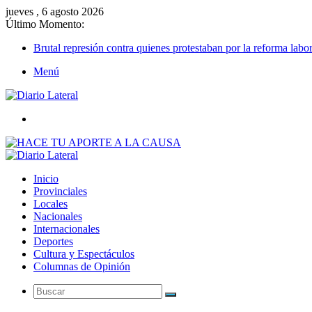
jueves , 6 agosto 2026
Último Momento:
Brutal represión contra quienes protestaban por la reforma labor
Menú
Buscar
Inicio
Provinciales
Locales
Nacionales
Internacionales
Deportes
Cultura y Espectáculos
Columnas de Opinión
Buscar