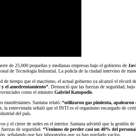
 cierre de 25,000 pequeñas y medianas empresas bajo el gobierno de
Jav
nal de Tecnología Industrial. La policía de la ciudad intervino de ma
itad de tiempo que el macrismo, el actual gobierno ya alcanzó el récord 
al y el amedrentamiento”
. Denunció que las fuerzas de seguridad, baj
provinciales como el ministro
Gabriel Katopodis
.
os manifestantes. Santana relató:
“utilizaron gas pimienta, apalearon
e, la entrevistada señaló que el INTI es el organismo encargado de certif
dustrial del país.
 el cierre de sedes en el interior. Santana advirtió que la gestión de 
 fuerzas de seguridad.
“Venimos de perder casi un 40% del persona
ión, señalando que hay laboratorios que ya han quedado vacíos.