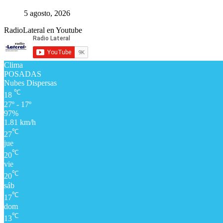
5 agosto, 2026
RadioLateral en Youtube
Clima
POSADAS
Nubes Dispersas
℃
18
27º - 17º
97%
1.81 km/h
℃
27
jue
℃
20
vie
℃
20
sáb
℃
17
dom
℃
13