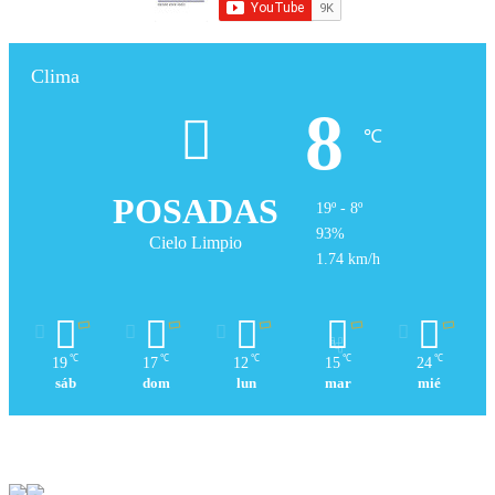
Clima
8
℃
POSADAS
19º - 8º
93%
Cielo Limpio
1.74 km/h
℃
℃
℃
℃
℃
19
17
12
15
24
sáb
dom
lun
mar
mié