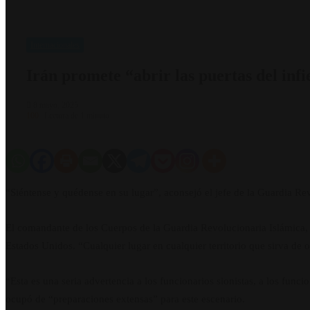
Internacionales
Irán promete “abrir las puertas del infi
8 mayo, 2025
100
Lectura de 1 minuto
“Siéntense y quédense en su lugar”, aconsejó el jefe de la Guardia Re
El comandante de los Cuerpos de la Guardia Revolucionaria Islámica, H
Estados Unidos. “Cualquier lugar en cualquier territorio que sirva de o
“Esta es una seria advertencia a los funcionarios sionistas, a los func
ocupó de “preparaciones extensas” para este escenario.