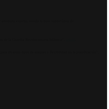
r amenaza externa, siendo la base subterránea de
os de la Guardia Revolucionaria Islámica”,
señaló
.
ra diversos tipos de ataques y flexibilidad en la planificación”,