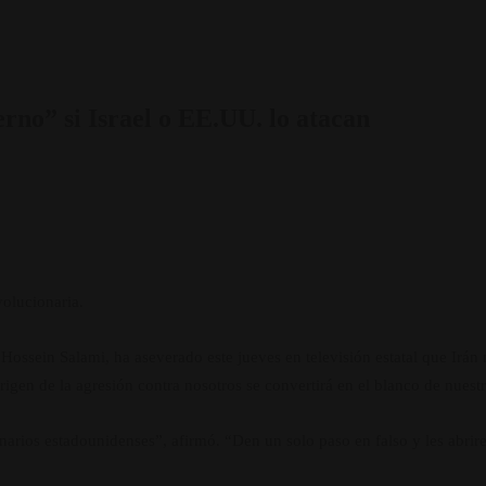
erno” si Israel o EE.UU. lo atacan
volucionaria.
ossein Salami, ha aseverado este jueves en televisión estatal que Irán 
rigen de la agresión contra nosotros se convertirá en el blanco de nuestr
ionarios estadounidenses”, afirmó. “Den un solo paso en falso y les abri