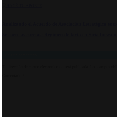
Analizando el Acuerdo de Asociación Estratégica entr
Se caen las caretas: Régimen de facto en Siria busca no
Deja un comentario
Tu dirección de correo electrónico no será publicada.
Los campos obli
Comentario
*