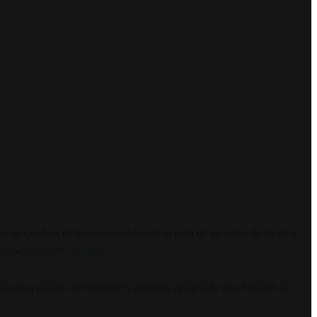
no se quedará de brazos cruzados en el caso de agresión de Israel o
as represalias”,
declaró
.
remos las puertas del infierno”, advirtió, agregando que Teherán se