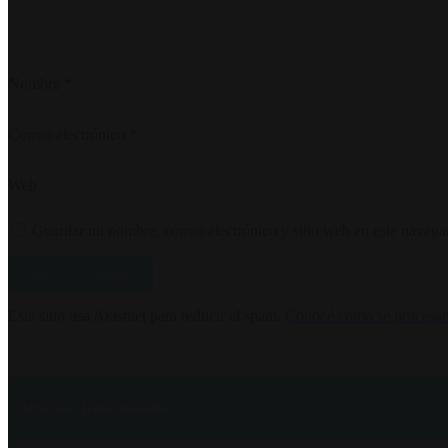
Nombre
*
Correo electrónico
*
Web
Guardar mi nombre, correo electrónico y sitio web en este naveg
Este sitio usa Akismet para reducir el spam.
Conocé cómo se procesan 
Artículos Relacionados