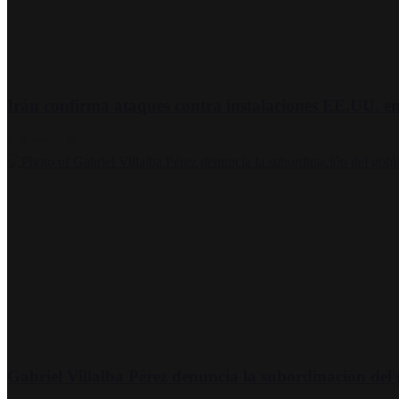
Irán confirma ataques contra instalaciones EE.UU. en
18 julio, 2026
Gabriel Villalba Pérez denuncia la subordinación del 