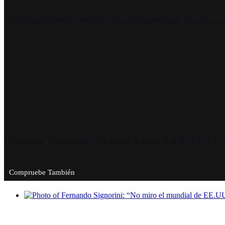
18 julio, 2026
Fernando Signorini: “No miro el mundial de EE.UU., 
10 julio, 2026
Compruebe También
Cerrar