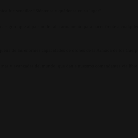
ica fue sencillo: “Siéntense y quédense en su lugar”.
a aseguró que al país no le falta armamento para hacer frente a cualquie
equeña de las enormes capacidades de drones de la Armada de los Cuerp
rnas y avanzadas del mundo, que dan a nuestros comandantes vía libre pa