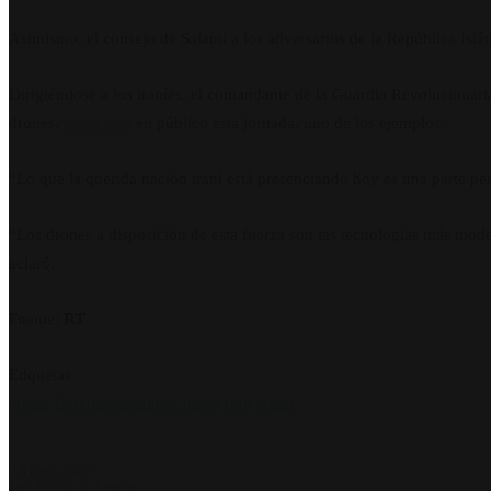
Asimismo, el consejo de Salami a los adversarios de la República Islám
Dirigiéndose a los iraníes, el comandante de la Guardia Revolucionari
drones,
desvelada
en público esta jornada, uno de los ejemplos.
“Lo que la querida nación iraní está presenciando hoy es una parte p
“Los drones a disposición de esta fuerza son las tecnologías más mode
aclaró.
Fuente:
RT
Etiquetas
armas
Defensa
Estados Unidos
Irán
Israel
8 mayo, 2025
100
Lectura de 1 minuto