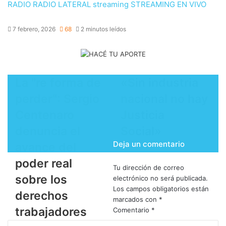
RADIO
RADIO LATERAL
streaming
STREAMING EN VIVO
7 febrero, 2026
68
2 minutos leídos
La "re forma de
​«Sin industria
perder": Sergio
nacional no hay
Centenaro
Justicia
denuncia el
Social»
Deja un comentario
avance del
poder real
Tu dirección de correo
sobre los
electrónico no será publicada.
Los campos obligatorios están
derechos
marcados con
*
trabajadores
Comentario
*