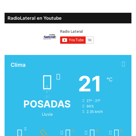
RadioLateral en Youtube
Clima
21
℃
POSADAS
21º - 21º
94%
2.35 km/h
Lluvia