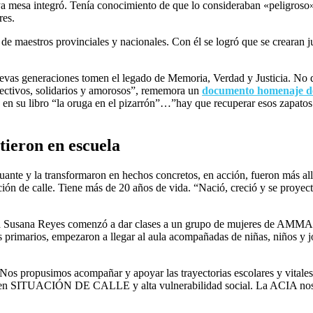
mesa integró. Tenía conocimiento de que lo consideraban «peligroso»
res.
al de maestros provinciales y nacionales. Con él se logró que se crearan 
vas generaciones tomen el legado de Memoria, Verdad y Justicia. No que
lectivos, solidarios y amorosos”, rememora un
documento homenaje
 en su libro “la oruga en el pizarrón”…”hay que recuperar esos zapato
tieron en escuela
guante y la transformaron en hechos concretos, en acción, fueron más a
ción de calle. Tiene más de 20 años de vida. “Nació, creció y se proyec
tra Susana Reyes comenzó a dar clases a un grupo de mujeres de AMMAR
s primarios, empezaron a llegar al aula acompañadas de niñas, niños y 
os propusimos acompañar y apoyar las trayectorias escolares y vitales 
s en SITUACIÓN DE CALLE y alta vulnerabilidad social. La ACIA nos per