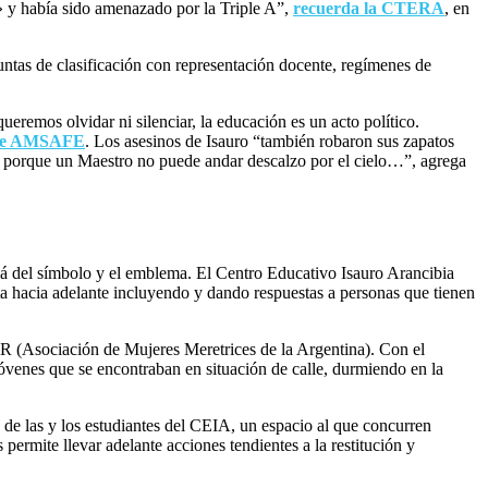
 y había sido amenazado por la Triple A”,
recuerda la CTERA
, en
juntas de clasificación con representación docente, regímenes de
remos olvidar ni silenciar, la educación es un acto político.
 de AMSAFE
. Los asesinos de Isauro “también robaron sus zapatos
s porque un Maestro no puede andar descalzo por el cielo…”, agrega
llá del símbolo y el emblema. El Centro Educativo Isauro Arancibia
ta hacia adelante incluyendo y dando respuestas a personas que tienen
 (Asociación de Mujeres Meretrices de la Argentina). Con el
jóvenes que se encontraban en situación de calle, durmiendo en la
de las y los estudiantes del CEIA, un espacio al que concurren
mite llevar adelante acciones tendientes a la restitución y