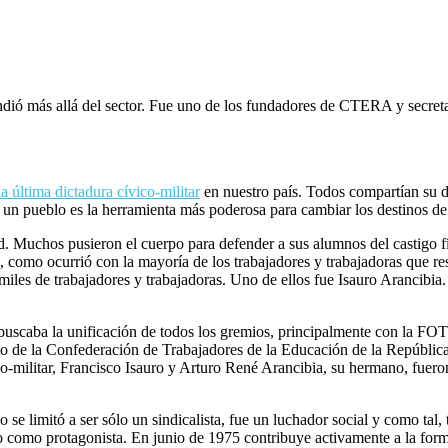
endió más allá del sector. Fue uno de los fundadores de CTERA y secreta
a última dictadura cívico-militar
en nuestro país. Todos compartían su de
 un pueblo es la herramienta más poderosa para cambiar los destinos de
. Muchos pusieron el cuerpo para defender a sus alumnos del castigo fí
, como ocurrió con la mayoría de los trabajadores y trabajadoras que re
iles de trabajadores y trabajadoras. Uno de ellos fue Isauro Arancibia.
, buscaba la unificación de todos los gremios, principalmente con la F
nto de la Confederación de Trabajadores de la Educación de la Repúbli
o-militar, Francisco Isauro y Arturo René Arancibia, su hermano, fueron
se limitó a ser sólo un sindicalista, fue un luchador social y como tal,
vo como protagonista. En junio de 1975 contribuye activamente a la f