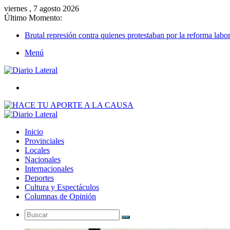
viernes , 7 agosto 2026
Último Momento:
Brutal represión contra quienes protestaban por la reforma labor
Menú
Buscar
Inicio
Provinciales
Locales
Nacionales
Internacionales
Deportes
Cultura y Espectáculos
Columnas de Opinión
Buscar