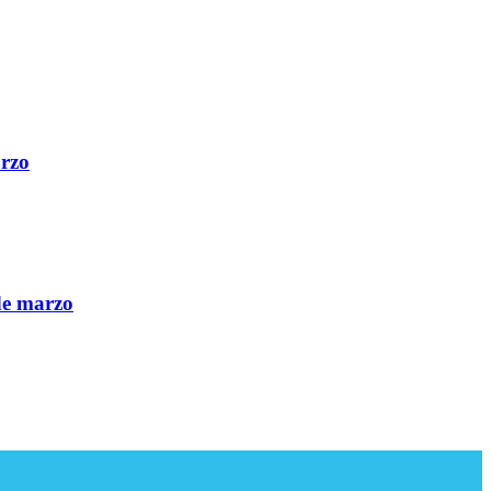
arzo
de marzo