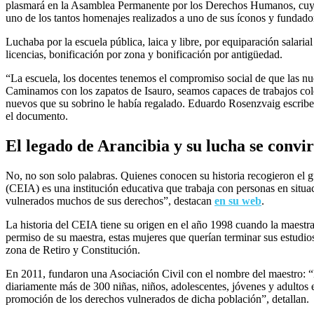
plasmará en la Asamblea Permanente por los Derechos Humanos, cuya 
uno de los tantos homenajes realizados a uno de sus íconos y fundado
Luchaba por la escuela pública, laica y libre, por equiparación salari
licencias, bonificación por zona y bonificación por antigüedad.
“La escuela, los docentes tenemos el compromiso social de que las nue
Caminamos con los zapatos de Isauro, seamos capaces de trabajos co
nuevos que su sobrino le había regalado. Eduardo Rosenzvaig escribe
el documento.
El legado de Arancibia y su lucha se convir
No, no son solo palabras. Quienes conocen su historia recogieron el 
(CEIA) es una institución educativa que trabaja con personas en situa
vulnerados muchos de sus derechos”, destacan
en su web
.
La historia del CEIA tiene su origen en el año 1998 cuando la maes
permiso de su maestra, estas mujeres que querían terminar sus estudio
zona de Retiro y Constitución.
En 2011, fundaron una Asociación Civil con el nombre del maestro: “N
diariamente más de 300 niñas, niños, adolescentes, jóvenes y adulto
promoción de los derechos vulnerados de dicha población”, detallan.