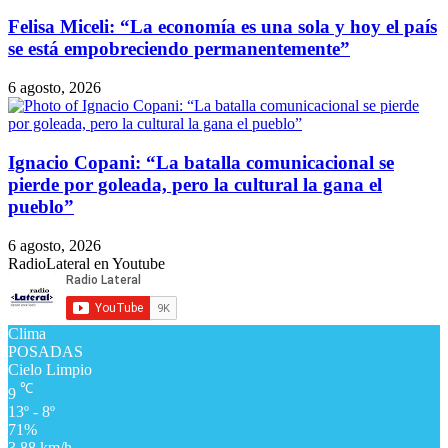
Felisa Miceli: “La economía es una sola y hoy el país
se está empobreciendo permanentemente”
6 agosto, 2026
Ignacio Copani: “La batalla comunicacional se
pierde por goleada, pero la cultural la gana el
pueblo”
6 agosto, 2026
RadioLateral en Youtube
Clima
POSADAS
Cielo Limpio
℃
9
13º - 8º
71%
3.88 km/h