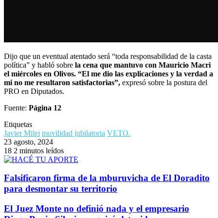
Dijo que un eventual atentado será “toda responsabilidad de la casta
política” y habló sobre
la cena que mantuvo con Mauricio Macri
el miércoles en Olivos. “El me dio las explicaciones y la verdad a
mi no me resultaron satisfactorias”,
expresó sobre la postura del
PRO en Diputados.
Fuente:
Página 12
Etiquetas
Javier Milei
movilidad jubilatoria
VETO.
23 agosto, 2024
18
2 minutos leídos
Falsificaron firma de la mburuvicha de El Doradito
para desmontar su territorio
El Juez Monte no definió nada y el empresario