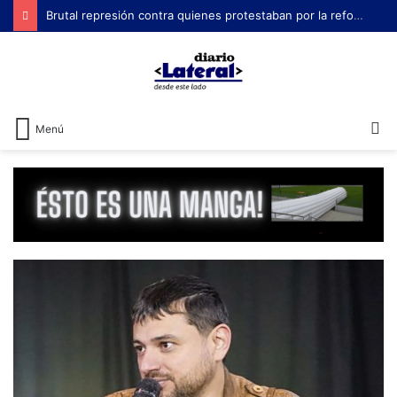
Brutal represión contra quienes protestaban por la reforma laboral de Milei
B
Menú