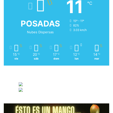
11
℃
POSADAS
15º - 11º
82%
3.03 km/h
Nubes Dispersas
15
20
17
12
14
℃
℃
℃
℃
℃
vie
sáb
dom
lun
mar