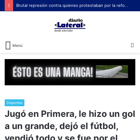
Brutal represión contra quienes protestaban por la reforma laboral de Milei
B
Menú
Deportes
Jugó en Primera, le hizo un gol
a un grande, dejó el fútbol,
vendió todo y se fue por el