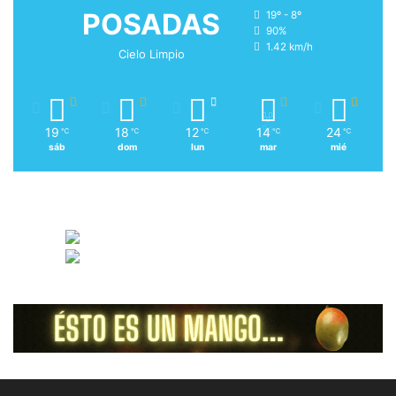
POSADAS
19º - 8º
90%
1.42 km/h
Cielo Limpio
19
18
12
14
24
℃
℃
℃
℃
℃
sáb
dom
lun
mar
mié