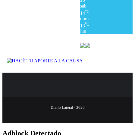
20
sáb
℃
14
dom
℃
13
lun
Diario Lateral - 2026
Adblock Detectado