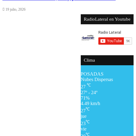
19 julio, 2026
RadioLateral en Youtube
Clima
POSADAS
Nubes Dispersas
℃
27
27º - 24º
71%
4.49 km/h
℃
27
jue
℃
23
vie
℃