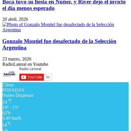
Boca tuvo su fiesta en Núñez, y River dejó el invicto
el día menos esperado
20 abril, 2026
Gonzalo Montiel fue desafectado de la Selección
Argentina
23 marzo, 2026
RadioLateral en Youtube
Clima
POSADAS
Nubes Dispersas
℃
19
19º - 15º
62%
3.49 km/h
℃
18
sáb