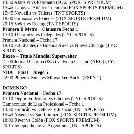
13:30 Aldosivi vs Patronato (FOX SPORTS PREMIUM)
15:45 Lanús vs Atlético Tucumán (FOX SPORTS PREMIUM)
15:45 Newell’s vs Talleres (TNT SPORTS)
18:00 Gimnasia vs Platense (FOX SPORTS PREMIUM)
20:15 Vélez vs Racing (TNT SPORTS)
Primera B Metro – Clausura Fecha 1
15:10 JJ Urquiza vs Colegiales (TYC SPORTS)
Primera Nacional – Fecha 17
18:10 Estudiantes de Buenos Aires vs Nueva Chicago (TYC
SPORTS)
Boxeo – Título Mundial Superwelter
21:00 Jermall Charlo (USA) vs Brian Castaño (ARG) (TYC
SPORTS)
NBA – Final – Juego 5
22:00 Phoenix Suns vs Milwaukee Bucks (ESPN 2)
DOMINGO
Primera Nacional – Fecha 17
15:10 Deportivo Morón vs Güemes (TYC SPORTS)
Campeonato de Liga Profesional – Fecha 1
13:30 Huracán vs Defensa y Justicia (TNT SPORTS)
15:45 Arsenal vs San Lorenzo (FOX SPORTS PREMIUM)
18:00 River vs Colón (FOX SPORTS PREMIUM)
20:15 Independiente vs Argentinos (TNT SPORTS)