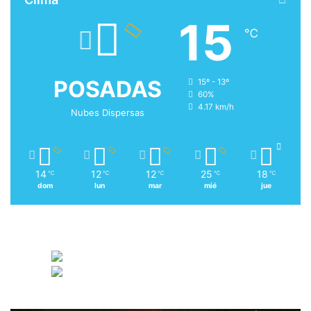
15
℃
POSADAS
15º - 13º
60%
4.17 km/h
Nubes Dispersas
14
12
12
25
18
℃
℃
℃
℃
℃
dom
lun
mar
mié
jue