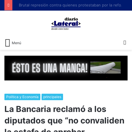
Brutal represión contra quienes protestaban por la reforma laboral de Milei
B
Menú
Política y Economía
principales
La Bancaria reclamó a los
diputados que “no convaliden
la estafa de aprobar