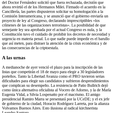
del Doctor Fernández solicitó que fuera rechazada, decisión que
ahora revirtió el de los Hermanos Milei. Firmado el acuerdo en la
Cancillería, las partes dispusieron solicitar su homologación a la
Comisión Interamericana, y se anunció que el gobierno enviaría un
proyecto de ley al Congreso, declarando imprescriptibles «los
crímenes de las organizaciones terroristas». La posibilidad de que
semejante ley sea aprobada por el actual Congreso es nula, y la
Constitución tuvo el cuidado de prohibir los decretos de necesidad y
urgencia en materia penal. Lo que nadie puede impedir es el barullo
que así meten, para distraer la atención de la crisis económica y de
las consecuencias de la criptoestafa.
A las urnas
A medianoche de ayer venció el plazo para la inscripción de las
listas que competirán el 18 de mayo para elegir a 30 legisladores
porteños. Tanto la Libertad Avanza como el PRO tuvieron serias
dificultades para elegir sus candidatos y sufrieron desprendimientos
que complican su desempeño. La resistencia de Patio Bullrich dejó
como única alternativa oficialista al Vocero de Adorno, y la de María
Eugenia Vidal, a Silvia Lospenatto por el macrismo. El amigo
presidencial Ramiro Marra se presentará por la UCeDE; y el ex jefe
de gobierno de la ciudad, Horacio Rodríguez Larreta, por la alianza
Volvamos Buenos Aires. Esto ilusiona al radical kirchnerista
Leandro Santoro.