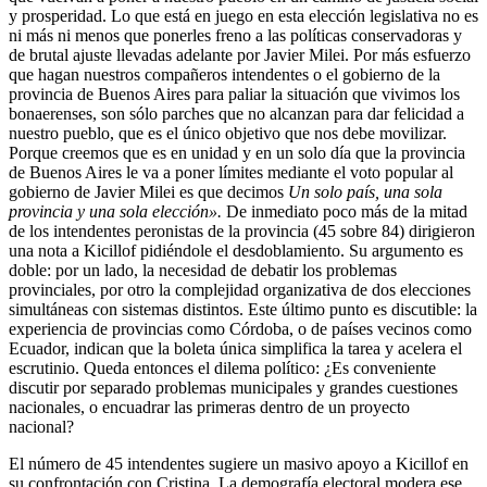
y prosperidad. Lo que está en juego en esta elección legislativa no es
ni más ni menos que ponerles freno a las políticas conservadoras y
de brutal ajuste llevadas adelante por Javier Milei. Por más esfuerzo
que hagan nuestros compañeros intendentes o el gobierno de la
provincia de Buenos Aires para paliar la situación que vivimos los
bonaerenses, son sólo parches que no alcanzan para dar felicidad a
nuestro pueblo, que es el único objetivo que nos debe movilizar.
Porque creemos que es en unidad y en un solo día que la provincia
de Buenos Aires le va a poner límites mediante el voto popular al
gobierno de Javier Milei es que decimos
Un solo país, una sola
provincia y una sola elección».
De inmediato poco más de la mitad
de los intendentes peronistas de la provincia (45 sobre 84) dirigieron
una nota a Kicillof pidiéndole el desdoblamiento. Su argumento es
doble: por un lado, la necesidad de debatir los problemas
provinciales, por otro la complejidad organizativa de dos elecciones
simultáneas con sistemas distintos. Este último punto es discutible: la
experiencia de provincias como Córdoba, o de países vecinos como
Ecuador, indican que la boleta única simplifica la tarea y acelera el
escrutinio. Queda entonces el dilema político: ¿Es conveniente
discutir por separado problemas municipales y grandes cuestiones
nacionales, o encuadrar las primeras dentro de un proyecto
nacional?
El número de 45 intendentes sugiere un masivo apoyo a Kicillof en
su confrontación con Cristina. La demografía electoral modera ese