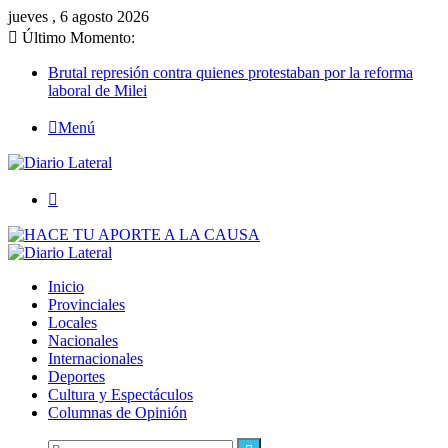
jueves , 6 agosto 2026
Último Momento:
Brutal represión contra quienes protestaban por la reforma
laboral de Milei
Menú
Buscar
Inicio
Provinciales
Locales
Nacionales
Internacionales
Deportes
Cultura y Espectáculos
Columnas de Opinión