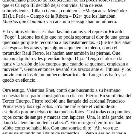
que el Cuerpo III decidió dejar con vida. Una de esas
sobrevivientes, Liliana Geuna, contó en la «Megacausa Menéndez
III (La Perla – Campo de la Ribera – D2)» que los llamaban
Muertos que Caminan
y a cada uno le asignaban un número.
Ella y otras víctimas estaban lavando autos y el represor Ricardo
“Fogo” Lardone les dijo que no podía soportar el olor de una goma
quemada porque le recordaba a los fusilamientos. «Que los fusilaban
así: esposados atrás y que algunos que tenían miedo, como el
torturador Raúl Fierro, les hacían atar también las piernas. Que
tiraban alquitrán y les prendían fuego. Dijo: ‘Tengo el olor en la
nariz y la visión de los cuerpos que cuando se queman, empiezan a
moverse’”. Geuna entonces levantó sus brazos ante el Tribunal y los
movió como los de un muñeco desarticulado. Luego los bajó y se
quedó en silencio.
Otra testigo, Valentina Enet, contó que buscando a su hermano
secuestrado su padre consiguió una cita con Fierro. En su oficina del
Tercer Cuerpo, Fierro recibió una llamada del cardenal Francisco
Primatesta y los dejó solos. «Yo me tiré sobre el vidrio de su
escritorio porque debajo tenía muchas fotos. Casi todas con puntitos
rojos como de sangre y marcas con lapicera. Una, la más grande, me
llamó la atención: no tenía cabeza”. Fierro regresó en forma tan
súbita como se había ido. Con una sonrisa dijo: “Ah, veo que
estuviste mirando mi álbum de recuerdos… Pero a ése no lo vas a