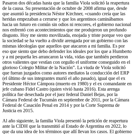
Pasaron dos décadas hasta que la familia Viola solicitó la reapertura
de la causa. Su presentación de octubre de 2008 afirma que, desde
que asumió la presidencia Néstor Kirchner, «cuando creía que las
heridas empezaban a cerrarse y que los argentinos caminábamos
hacia un futuro en común sin odios ni rencores, el gobierno nacional
nos enfrentó con acontecimientos que me produjeron un profundo
disgusto. Hoy me siento movilizada, enojada y triste porque veo que
la sociedad se ha vuelto a dividir arengada por un gobierno con las
mismas ideologías que aquellos que atacaron a mi familia. Es por
eso que siento que debo defender los ideales por los que a Humberto
y a mi pequeña les arrancaron la vida, vidas que también perdieron
otros valientes que vestían con orgullo el uniforme conseguido en el
glorioso Colegio Militar de la Nación”. La viuda de Viola solicitó
que fueran juzgados como autores mediatos la conducción del ERP
(el último de sus integrantes murió el año pasado), igual que el ex
Presidente Héctor Cámpora (muerto en 1980) y el ex comandante en
jefe cubano Fidel Castro (quien vivió hasta 2016). Esta arenga
política fue desechada por el juez federal Daniel Bejas, por la
Cámara Federal de Tucumán en septiembre de 2011, por la Cámara
Federal de Casación Penal en 2014 y por la Corte Suprema de
Justicia en 2015.
Al año siguiente, la familia Viola presentó la petición de reapertura
ante la CIDH que la transmitió al Estado de Argentina en 2022, lo
que da una idea de los términos que allí llevan los casos. El gobierno