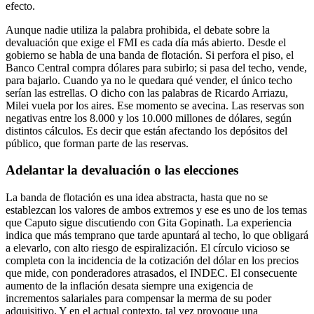
efecto.
Aunque nadie utiliza la palabra prohibida, el debate sobre la
devaluación que exige el FMI es cada día más abierto. Desde el
gobierno se habla de una banda de flotación. Si perfora el piso, el
Banco Central compra dólares para subirlo; si pasa del techo, vende,
para bajarlo. Cuando ya no le quedara qué vender, el único techo
serían las estrellas. O dicho con las palabras de Ricardo Arriazu,
Milei vuela por los aires. Ese momento se avecina. Las reservas son
negativas entre los 8.000 y los 10.000 millones de dólares, según
distintos cálculos. Es decir que están afectando los depósitos del
público, que forman parte de las reservas.
Adelantar la devaluación o las elecciones
La banda de flotación es una idea abstracta, hasta que no se
establezcan los valores de ambos extremos y ese es uno de los temas
que Caputo sigue discutiendo con Gita Gopinath. La experiencia
indica que más temprano que tarde apuntará al techo, lo que obligará
a elevarlo, con alto riesgo de espiralización. El círculo vicioso se
completa con la incidencia de la cotización del dólar en los precios
que mide, con ponderadores atrasados, el INDEC. El consecuente
aumento de la inflación desata siempre una exigencia de
incrementos salariales para compensar la merma de su poder
adquisitivo. Y en el actual contexto, tal vez provoque una