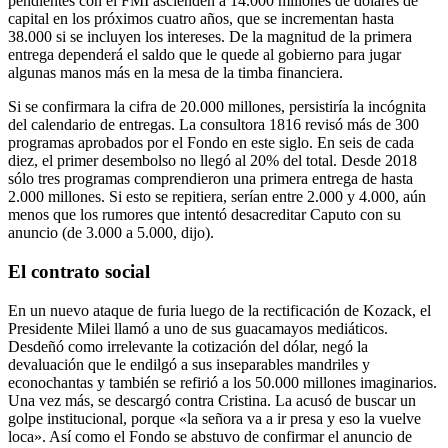
pendientes con el FMI ascienden a 14.000 millones de dólares de
capital en los próximos cuatro años, que se incrementan hasta
38.000 si se incluyen los intereses. De la magnitud de la primera
entrega dependerá el saldo que le quede al gobierno para jugar
algunas manos más en la mesa de la timba financiera.
Si se confirmara la cifra de 20.000 millones, persistiría la incógnita
del calendario de entregas. La consultora 1816 revisó más de 300
programas aprobados por el Fondo en este siglo. En seis de cada
diez, el primer desembolso no llegó al 20% del total. Desde 2018
sólo tres programas comprendieron una primera entrega de hasta
2.000 millones. Si esto se repitiera, serían entre 2.000 y 4.000, aún
menos que los rumores que intentó desacreditar Caputo con su
anuncio (de 3.000 a 5.000, dijo).
El contrato social
En un nuevo ataque de furia luego de la rectificación de Kozack, el
Presidente Milei llamó a uno de sus guacamayos mediáticos.
Desdeñó como irrelevante la cotización del dólar, negó la
devaluación que le endilgó a sus inseparables mandriles y
econochantas y también se refirió a los 50.000 millones imaginarios.
Una vez más, se descargó contra Cristina. La acusó de buscar un
golpe institucional, porque «la señora va a ir presa y eso la vuelve
loca». Así como el Fondo se abstuvo de confirmar el anuncio de