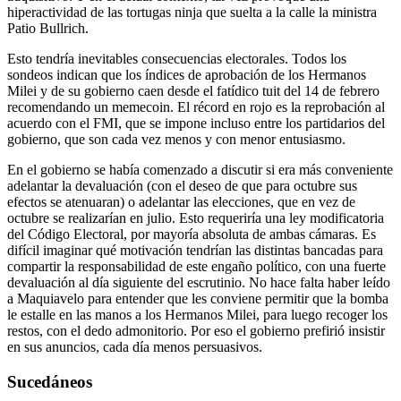
hiperactividad de las tortugas ninja que suelta a la calle la ministra
Patio Bullrich.
Esto tendría inevitables consecuencias electorales. Todos los
sondeos indican que los índices de aprobación de los Hermanos
Milei y de su gobierno caen desde el fatídico tuit del 14 de febrero
recomendando un memecoin. El récord en rojo es la reprobación al
acuerdo con el FMI, que se impone incluso entre los partidarios del
gobierno, que son cada vez menos y con menor entusiasmo.
En el gobierno se había comenzado a discutir si era más conveniente
adelantar la devaluación (con el deseo de que para octubre sus
efectos se atenuaran) o adelantar las elecciones, que en vez de
octubre se realizarían en julio. Esto requeriría una ley modificatoria
del Código Electoral, por mayoría absoluta de ambas cámaras. Es
difícil imaginar qué motivación tendrían las distintas bancadas para
compartir la responsabilidad de este engaño político, con una fuerte
devaluación al día siguiente del escrutinio. No hace falta haber leído
a Maquiavelo para entender que les conviene permitir que la bomba
le estalle en las manos a los Hermanos Milei, para luego recoger los
restos, con el dedo admonitorio. Por eso el gobierno prefirió insistir
en sus anuncios, cada día menos persuasivos.
Sucedáneos