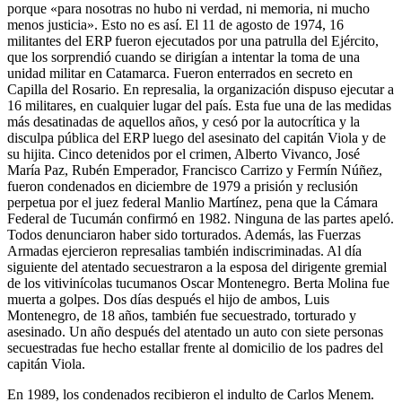
porque «para nosotras no hubo ni verdad, ni memoria, ni mucho
menos justicia». Esto no es así. El 11 de agosto de 1974, 16
militantes del ERP fueron ejecutados por una patrulla del Ejército,
que los sorprendió cuando se dirigían a intentar la toma de una
unidad militar en Catamarca. Fueron enterrados en secreto en
Capilla del Rosario. En represalia, la organización dispuso ejecutar a
16 militares, en cualquier lugar del país. Esta fue una de las medidas
más desatinadas de aquellos años, y cesó por la autocrítica y la
disculpa pública del ERP luego del asesinato del capitán Viola y de
su hijita. Cinco detenidos por el crimen, Alberto Vivanco, José
María Paz, Rubén Emperador, Francisco Carrizo y Fermín Núñez,
fueron condenados en diciembre de 1979 a prisión y reclusión
perpetua por el juez federal Manlio Martínez, pena que la Cámara
Federal de Tucumán confirmó en 1982. Ninguna de las partes apeló.
Todos denunciaron haber sido torturados. Además, las Fuerzas
Armadas ejercieron represalias también indiscriminadas. Al día
siguiente del atentado secuestraron a la esposa del dirigente gremial
de los vitivinícolas tucumanos Oscar Montenegro. Berta Molina fue
muerta a golpes. Dos días después el hijo de ambos, Luis
Montenegro, de 18 años, también fue secuestrado, torturado y
asesinado. Un año después del atentado un auto con siete personas
secuestradas fue hecho estallar frente al domicilio de los padres del
capitán Viola.
En 1989, los condenados recibieron el indulto de Carlos Menem.