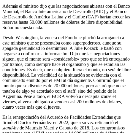
Además el ministro dijo que las negociaciones abiertas con el Banco
Mundial, el Banco Interamericano de Desarrollo (BID) y el Banco
de Desarrollo de América Latina y el Caribe (CAF) harían crecer las
reservas hasta 50.000 millones de dólares de libre disponibilidad.
Soñar no cuesta nada.
Desde Washington, la vocera del Fondo le pinchó la arrogancia a
este ministro que se presentaba como superpoderoso, aunque su
apagada gestualidad lo desmintiera. A Julie Kozack le bastó con
negarse a confirmar la información. Dijo que las negociaciones
siguen, que el monto será «considerable» pero que se irá entregando
por tramos, como siempre hace el organismo y que se estudian las
condiciones. Es decir, que cualquiera fuera el monto, no será de libre
disponibilidad. La volatilidad de la situación se evidencia con el
comunicado emitido por el FMI al día siguiente. Confirmó que el
monto que se discute es de 20.000 millones, pero aclaró que no se
trataba de algo ya acordado con el staff, sino del pedido de la
Argentina. Pese a todo, el BCRA volvió a descapitalizarse el
viernes, al verse obligado a vender casi 200 millones de dólares,
cuatro veces más que el jueves.
Es la renegociación del Acuerdo de Facilidades Extendidas que
firmó el Doctor Fernández en 2022, que a su vez refinanció el
stand-by
de Maurizio Macrì y Caputo de 2018. Los compromisos