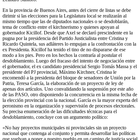
En la provincia de Buenos Aires, antes del cierre de listas se debe
dirimir si las elecciones para la Legislatura local se realizarán al
mismo tiempo que las de diputados nacionales o se desdoblarán,
tema de conflicto entre el kirchnerismo y quienes apoyan al
gobernador Kicillof. Desde que Axel se declaró prescindente en la
pugna por la presidencia del Partido Justicialista entre Cristina y
Ricardo Quintela, sus adláteres lo empujan a la confrontación con la
ex Presidenta. Kicillof ha tenido el tino de no dispararse de ese
modo a los pies. Pero en los hechos la contraría al postular el
desdoblamiento. Luego del fracaso del intento de negociación entre
el gobernador, el ex candidato presidencial Sergio Tomás Massa y el
presidente del PJ provincial, Máximo Kirchner, Cristina le
encomendó a la presidenta del bloque de senadores de Unión por la
Patria, Teresa García, la elaboración de un proyecto de ley de
apenas dos artículos. Uno convalidando la suspensión por este año
de las PASO, otro disponiendo la concurrencia en la misma fecha de
la elección provincial con la nacional. García es la mayor experta del
peronismo en la organización y supervisión de procesos electorales.
Su precisa enumeración de las dificultades técnicas para el
desdoblamiento, concluye con un argumento político:
«No hay proyectos municipales ni provinciales sin un proyecto
nacional que contenga al conjunto y permita desarrollar las políticas
que vuelvan a poner a nuestro pueblo en un camino de justicia social