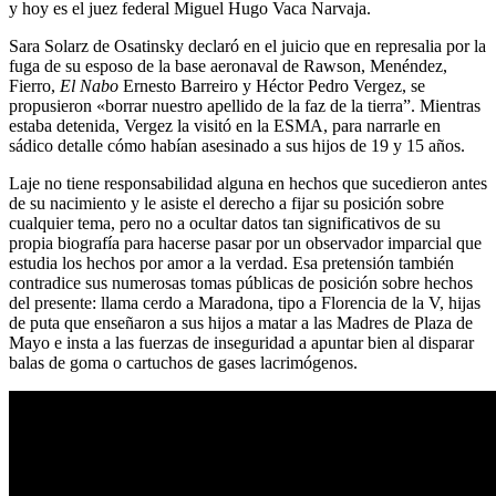
y hoy es el juez federal Miguel Hugo Vaca Narvaja.
Sara Solarz de Osatinsky declaró en el juicio que en represalia por la
fuga de su esposo de la base aeronaval de Rawson, Menéndez,
Fierro,
El Nabo
Ernesto Barreiro y Héctor Pedro Vergez, se
propusieron «borrar nuestro apellido de la faz de la tierra”. Mientras
estaba detenida, Vergez la visitó en la ESMA, para narrarle en
sádico detalle cómo habían asesinado a sus hijos de 19 y 15 años.
Laje no tiene responsabilidad alguna en hechos que sucedieron antes
de su nacimiento y le asiste el derecho a fijar su posición sobre
cualquier tema, pero no a ocultar datos tan significativos de su
propia biografía para hacerse pasar por un observador imparcial que
estudia los hechos por amor a la verdad. Esa pretensión también
contradice sus numerosas tomas públicas de posición sobre hechos
del presente: llama cerdo a Maradona, tipo a Florencia de la V, hijas
de puta que enseñaron a sus hijos a matar a las Madres de Plaza de
Mayo e insta a las fuerzas de inseguridad a apuntar bien al disparar
balas de goma o cartuchos de gases lacrimógenos.