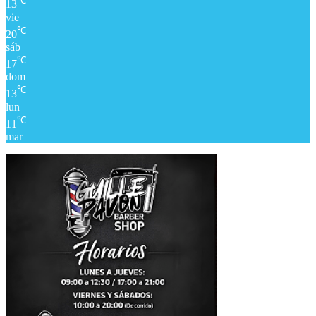
℃
13
vie
℃
20
sáb
℃
17
dom
℃
13
lun
℃
11
mar