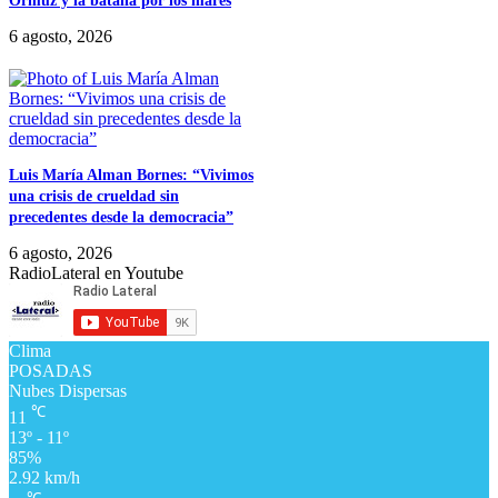
Ormuz y la batalla por los mares
6 agosto, 2026
Luis María Alman Bornes: “Vivimos
una crisis de crueldad sin
precedentes desde la democracia”
6 agosto, 2026
RadioLateral en Youtube
Clima
POSADAS
Nubes Dispersas
℃
11
13º - 11º
85%
2.92 km/h