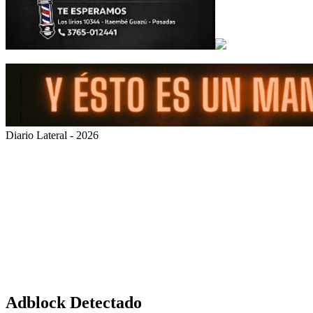
Diario Lateral - 2026
Volver
al
botón
superior
Adblock Detectado