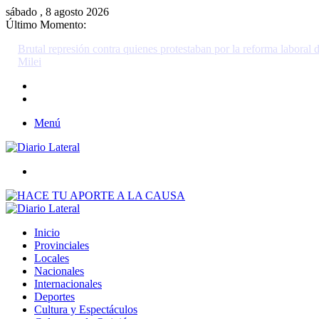
sábado , 8 agosto 2026
Último Momento:
Brutal represión contra quienes protestaban por la reforma laboral de
Milei
Menú
Buscar
Inicio
Provinciales
Locales
Nacionales
Internacionales
Deportes
Cultura y Espectáculos