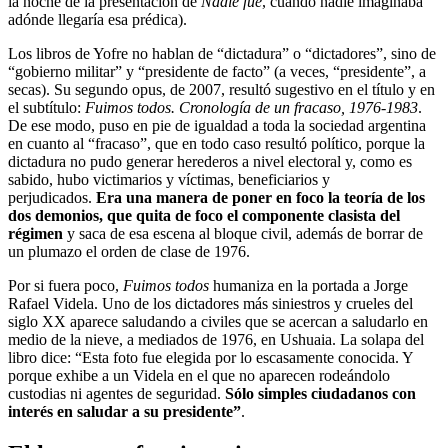
la noche de la presentación de
Nadie fue
, cuando nadie imaginaba
adónde llegaría esa prédica).
Los libros de Yofre no hablan de “dictadura” o “dictadores”, sino de
“gobierno militar” y “presidente de facto” (a veces, “presidente”, a
secas). Su segundo opus, de 2007, resultó sugestivo en el título y en
el subtítulo:
Fuimos todos. Cronología de un fracaso, 1976-1983
.
De ese modo, puso en pie de igualdad a toda la sociedad argentina
en cuanto al “fracaso”, que en todo caso resultó político, porque la
dictadura no pudo generar herederos a nivel electoral y, como es
sabido, hubo victimarios y víctimas, beneficiarios y
perjudicados.
Era una manera de poner en foco la teoría de los
dos demonios, que quita de foco el componente clasista del
régimen
y saca de esa escena al bloque civil, además de borrar de
un plumazo el orden de clase de 1976.
Por si fuera poco,
Fuimos todos
humaniza en la portada a Jorge
Rafael Videla. Uno de los dictadores más siniestros y crueles del
siglo XX aparece saludando a civiles que se acercan a saludarlo en
medio de la nieve, a mediados de 1976, en Ushuaia. La solapa del
libro dice: “Esta foto fue elegida por lo escasamente conocida. Y
porque exhibe a un Videla en el que no aparecen rodeándolo
custodias ni agentes de seguridad.
Sólo simples ciudadanos con
interés en saludar a su presidente”
.