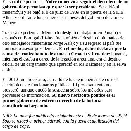
En su rol de periodista,
Yofre comenzó a seguir el derrotero de un
gobernador peronista que quería ser presidente
. Se subió al
menemóvil y se bajó el 8 de julio de 1989 en la puerta de la SIDE.
Allí sirvió durante los primeros seis meses del gobierno de Carlos
Menem.
Tras esa experiencia, Menem lo designó embajador en Panamá y
después en Portugal (Lisboa fue también el destino diplomático de
otro embajador menemista: Jorge Asís); y a su regreso al país fue
nombrado asesor presidencial.
En el medio, debió declarar por la
causa del contrabando de armas a Croacia y Ecuador
: Panamá,
mientras él estaba a cargo de la legación argentina, era el destino
oficial de un cargamento que apareció en los Balcanes y en la selva
andina.
En 2012 fue procesado, acusado de hackear cuentas de correos
electrónicos de funcionarios públicos. El procesamiento no
prosperó, aunque quedó la sospecha sobre los métodos para
proveerse de información.
Su nuevo horizonte político es el
primer gobierno de extrema derecha de la historia
constitucional argentina
.
NdE: La nota fue publicada originalmente el 26 de marzo del 2024.
Solo se retocó el primer párrafo con la nueva actualización del
cargo de Yofre.