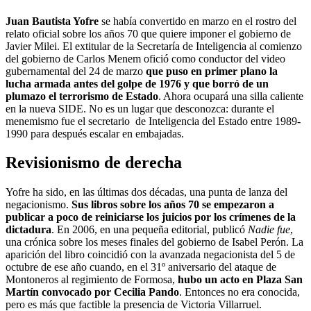
Juan Bautista Yofre
se había convertido en marzo en el rostro del
relato oficial sobre los años 70 que quiere imponer el gobierno de
Javier Milei. El extitular de la Secretaría de Inteligencia al comienzo
del gobierno de Carlos Menem ofició como conductor del video
gubernamental del 24 de marzo
que puso en primer plano la
lucha armada antes del golpe de 1976 y que borró de un
plumazo el terrorismo de Estado
. Ahora ocupará una silla caliente
en la nueva SIDE. No es un lugar que desconozca: durante el
menemismo fue el secretario de Inteligencia del Estado entre 1989-
1990 para después escalar en embajadas.
Revisionismo de derecha
Yofre ha sido, en las últimas dos décadas, una punta de lanza del
negacionismo.
Sus libros sobre los años 70 se empezaron a
publicar a poco de reiniciarse los juicios por los crímenes de la
dictadura
. En 2006, en una pequeña editorial, publicó
Nadie fue
,
una crónica sobre los meses finales del gobierno de Isabel Perón. La
aparición del libro coincidió con la avanzada negacionista del 5 de
octubre de ese año cuando, en el 31º aniversario del ataque de
Montoneros al regimiento de Formosa,
hubo un acto en Plaza San
Martín convocado por Cecilia Pando
. Entonces no era conocida,
pero es más que factible la presencia de Victoria Villarruel.