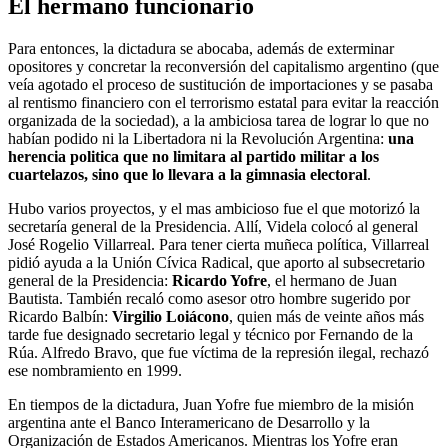
El hermano funcionario
Para entonces, la dictadura se abocaba, además de exterminar
opositores y concretar la reconversión del capitalismo argentino (que
veía agotado el proceso de sustitución de importaciones y se pasaba
al rentismo financiero con el terrorismo estatal para evitar la reacción
organizada de la sociedad), a la ambiciosa tarea de lograr lo que no
habían podido ni la Libertadora ni la Revolución Argentina:
una
herencia politica que no limitara al partido militar a los
cuartelazos, sino que lo llevara a la gimnasia electoral
.
Hubo varios proyectos, y el mas ambicioso fue el que motorizó la
secretaría general de la Presidencia. Allí, Videla colocó al general
José Rogelio Villarreal. Para tener cierta muñeca política, Villarreal
pidió ayuda a la Unión Cívica Radical, que aporto al subsecretario
general de la Presidencia:
Ricardo Yofre
, el hermano de Juan
Bautista. También recaló como asesor otro hombre sugerido por
Ricardo Balbín:
Virgilio Loiácono
, quien más de veinte años más
tarde fue designado secretario legal y técnico por Fernando de la
Rúa. Alfredo Bravo, que fue víctima de la represión ilegal, rechazó
ese nombramiento en 1999.
En tiempos de la dictadura, Juan Yofre fue miembro de la misión
argentina ante el Banco Interamericano de Desarrollo y la
Organización de Estados Americanos. Mientras los Yofre eran