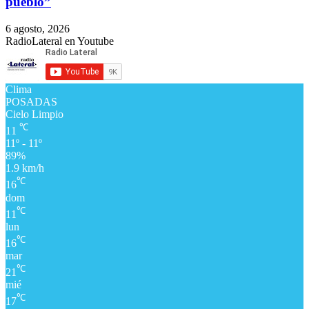
pueblo”
6 agosto, 2026
RadioLateral en Youtube
Clima
POSADAS
Cielo Limpio
℃
11
11º - 11º
89%
1.9 km/h
℃
16
dom
℃
11
lun
℃
16
mar
℃
21
mié
℃
17