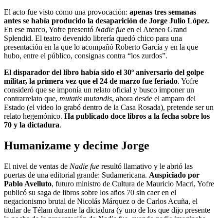
El acto fue visto como una provocación:
apenas tres semanas
antes se había producido la desaparición de Jorge Julio López
.
En ese marco, Yofre presentó
Nadie fue
en el Ateneo Grand
Splendid. El teatro devenido librería quedó chico para una
presentación en la que lo acompañó Roberto García y en la que
hubo, entre el público, consignas contra “los zurdos”.
El disparador del libro había sido el 30º aniversario del golpe
militar, la primera vez que el 24 de marzo fue feriado
. Yofre
consideró que se imponía un relato oficial y busco imponer un
contrarrelato que,
mutatis mutandis
, ahora desde el amparo del
Estado (el video lo grabó dentro de la Casa Rosada), pretende ser un
relato hegemónico.
Ha publicado doce libros a la fecha sobre los
70 y la dictadura
.
Humanizame y decime Jorge
El nivel de ventas de
Nadie fue
resultó llamativo y le abrió las
puertas de una editorial grande: Sudamericana.
Auspiciado por
Pablo Avelluto
, futuro ministro de Cultura de Mauricio Macri, Yofre
publicó su saga de libros sobre los años 70 sin caer en el
negacionismo brutal de Nicolás Márquez o de Carlos Acuña, el
titular de Télam durante la dictadura (y uno de los que dijo presente