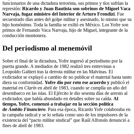
funcionarios de una dictadura terrorista, sus primos y tíos sufrían la
represión:
Ricardo y Juan Bautista son sobrinos de Miguel Vaca
Narvaja, fugaz ministro del Interior de Arturo Frondizi
. Fue
secuestrado días antes del golpe militar y asesinado, lo mismo que su
hijo homónimo. Toda la familia se exilió en México. Los Yofre son
primos de Fernando Vaca Narvaja, hijo de Miguel, integrante de la
conducción montonera.
Del periodismo al menemóvil
Sobre el final de la dictadura, Yofre ingresó al periodismo por la
puerta grande. A mediados de 1982 realizó tres entrevistas a
Leopoldo Galtieri tras la derrota militar en las Malvinas. El
exdictador se explayó a cambio de no publicar el material hasta tanto
diera su conformidad.
Yofre dio por roto ese acuerdo y
publicó el
material en
Clarín
en abril de 1983, cuando se cumplía un año del
desembarco en las islas. El Ejército le dio sesenta días de arresto al
exdictador, que había abundado en detalles sobre su caída.
Al
tiempo, Yofre, comenzó a trabajar en la sección política
de
Ámbito Financiero
. Para esa época, Ricardo Yofe colaboraba en
la campaña radical y se lo señala como uno de los impulsores de la
existencia del “pacto militar sindical” que Raúl Alfonsín denunció a
fines de abril de 1983.