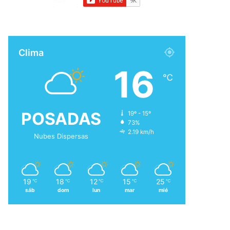
Clima
16
℃
POSADAS
19º - 15º
73%
2.19 km/h
Nubes Dispersas
19
18
12
15
25
℃
℃
℃
℃
℃
sáb
dom
lun
mar
mié