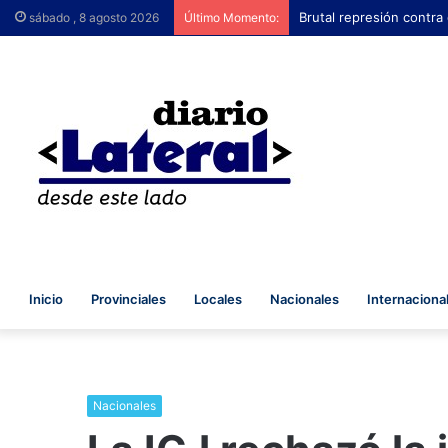
Brutal represión contra
sábado , 8 agosto 2026
Último Momento:
Inicio
Provinciales
Locales
Nacionales
Internaciona
Nacionales