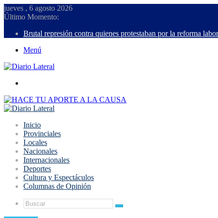
jueves , 6 agosto 2026
Último Momento:
Brutal represión contra quienes protestaban por la reforma labor
Menú
Buscar
Inicio
Provinciales
Locales
Nacionales
Internacionales
Deportes
Cultura y Espectáculos
Columnas de Opinión
Buscar