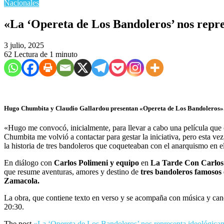
Nacionales
​«La ‘Opereta de Los Bandoleros’ nos rep
3 julio, 2025
62
Lectura de 1 minuto
Hugo Chumbita y Claudio Gallardou presentan «Opereta de Los Bandoleros»
«Hugo me convocó, inicialmente, para llevar a cabo una película que 
Chumbita me volvió a contactar para gestar la iniciativa, pero esta v
la historia de tres bandoleros que coqueteaban con el anarquismo en el
En diálogo con
Carlos Polimeni y equipo
en
La Tarde Con Carlos
que resume aventuras, amores y destino de
tres bandoleros famosos 
Zamacola.
La obra, que contiene texto en verso y se acompaña con música y canci
20:30.
The post
«La ‘Opereta de Los Bandoleros’ nos representa ideológica