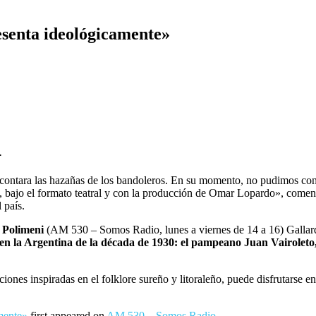
resenta ideológicamente»
.
contara las hazañas de los bandoleros. En su momento, no pudimos cons
ez, bajo el formato teatral y con la producción de Omar Lopardo», come
 país.
 Polimeni
(AM 530 – Somos Radio, lunes a viernes de 14 a 16) Gallar
en la Argentina de la década de 1930: el pampeano Juan Vairoleto,
ones inspiradas en el folklore sureño y litoraleño, puede disfrutarse e
mente»
first appeared on
AM 530 – Somos Radio
.