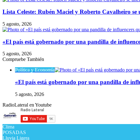
Lista Celeste: Rubén Maciel y Roberto Cavalheiro se 
5 agosto, 2026
​«El país está gobernado por una pandilla de influenc
5 agosto, 2026
Compruebe También
Cerrar
Política y Economía
​«El país está gobernado por una pandilla de infl
5 agosto, 2026
RadioLateral en Youtube
Clima
POSADAS
Lluvia Ligera