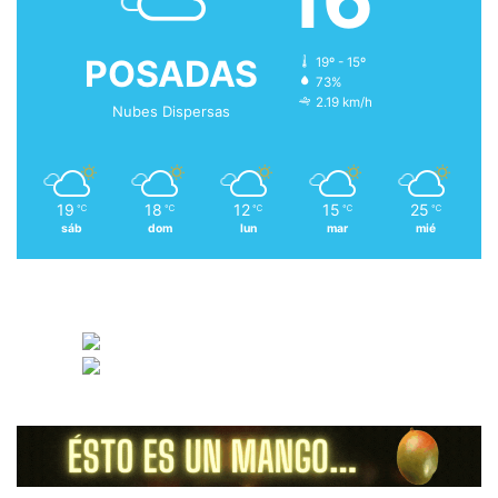
POSADAS
19º - 15º
73%
2.19 km/h
Nubes Dispersas
19
18
12
15
25
℃
℃
℃
℃
℃
sáb
dom
lun
mar
mié