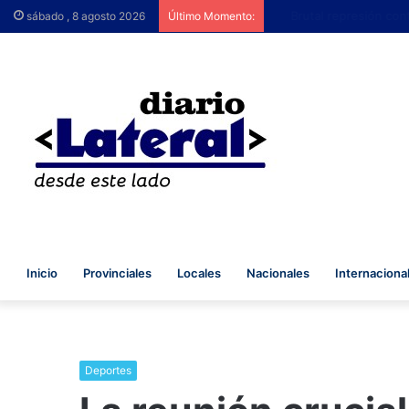
Brutal represión contra
sábado , 8 agosto 2026
Último Momento:
Inicio
Provinciales
Locales
Nacionales
Internaciona
Deportes