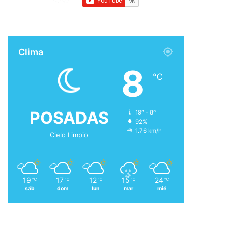
Clima
8
℃
POSADAS
19º - 8º
92%
1.76 km/h
Cielo Limpio
19
17
12
15
24
℃
℃
℃
℃
℃
sáb
dom
lun
mar
mié