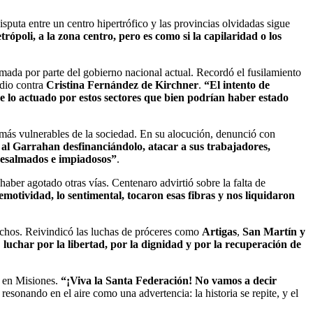
isputa entre un centro hipertrófico y las provincias olvidadas sigue
rópoli, a la zona centro, pero es como si la capilaridad o los
mada por parte del gobierno nacional actual. Recordó el fusilamiento
idio contra
Cristina Fernández de Kirchner
.
“El intento de
e lo actuado por estos sectores que bien podrían haber estado
es más vulnerables de la sociedad. En su alocución, denunció con
ar al Garrahan desfinanciándolo, atacar a sus trabajadores,
 desalmados e impiadosos”
.
 haber agotado otras vías. Centenaro advirtió sobre la falta de
otividad, lo sentimental, tocaron esas fibras y nos liquidaron
rechos. Reivindicó las luchas de próceres como
Artigas
,
San Martín y
luchar por la libertad, por la dignidad y por la recuperación de
e en Misiones.
“¡Viva la Santa Federación! No vamos a decir
resonando en el aire como una advertencia: la historia se repite, y el