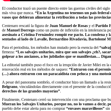
El conductor trazó un puente directo entre las guerras civiles del sigl
más viva que nunca.
“En la Argentina no tenemos un país federal 
vasos que debieran alimentar la retribución a todas las provinci
Centenaro rescató la figura de
Juan Manuel de Rosas
y el
Partido 
de
Manuel Dorrego
como un punto de inflexión en la intolerancia po
asesinato a Cristina Fernández rompió ese pacto. La condena y la
sentados al lado de Lavalle, Bernardino Rivadavia, Bartolomé Mi
Para el periodista, los métodos han mutado pero la esencia del
“salvaj
firmeza:
“Los salvajes unitarios, mira que son salvajes ¿eh?, sacar
golpear a los ancianos, a los jubilados que se manifiestan… Dígan
La editorial también puso el foco en la irrupción de Javier Milei en la
renovación real en los métodos de saqueo:
“Entraron con el peronis
(…) ahora entraron con un paracaidista con peluca y una motosi
A pesar del panorama sombrío, el conductor hizo un llamado a la resis
Belgrano
, vinculándolas directamente con el presente de la conducc
derechos de las grandes mayorías”
.
Finalmente, Centenaro cerró su intervención con una proclama que busc
Mueran los Salvajes Unitarios, porque no, no lo vamos a decir, p
pueblo debe estar alerta para no comprar
“envases maravillosos”
sin 