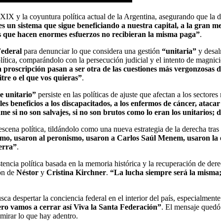
o XIX y la coyuntura política actual de la Argentina, asegurando que la d
es
un sistema que sigue beneficiando a nuestra capital, a la gran met
as que hacen enormes esfuerzos no recibieran la misma paga”
.
Federal
para denunciar lo que considera una gestión
“unitaria”
y desal
lítica, comparándolo con la persecución judicial y el intento de magnic
 proscripción pasan a ser otra de las cuestiones más vergonzosas d
tre o el que vos quieras”
.
e unitario”
persiste en las políticas de ajuste que afectan a los sector
les beneficios a los discapacitados, a los enfermos de cáncer, atac
me si no son salvajes, si no son brutos como lo eran los unitarios;
 escena política, tildándolo como una nueva estrategia de la derecha tras
mo, usaron al peronismo, usaron a Carlos Saúl Menem, usaron la em
erra”
.
tencia política basada en la memoria histórica y la recuperación de de
ión de
Néstor
y
Cristina Kirchner
.
“La lucha siempre será la misma; 
a despertar la conciencia federal en el interior del país, especialment
ero vamos a cerrar así Viva la Santa Federación”
. El mensaje quedó 
mirar lo que hay adentro.