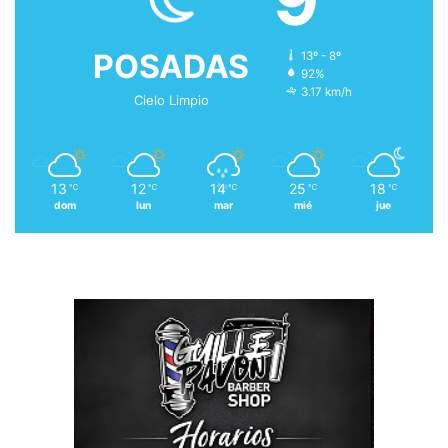
POSADAS
13º - 8º
92%
3.17 km/h
Cielo Limpio
13
12
14
25
18
℃
℃
℃
℃
℃
dom
lun
mar
mié
jue