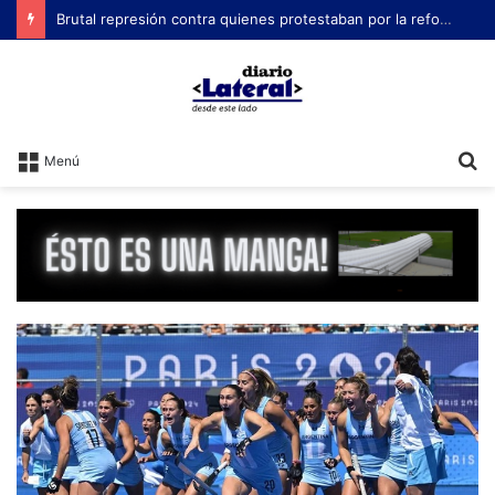
Brutal represión contra quienes protestaban por la reforma laboral de Milei
B
Menú