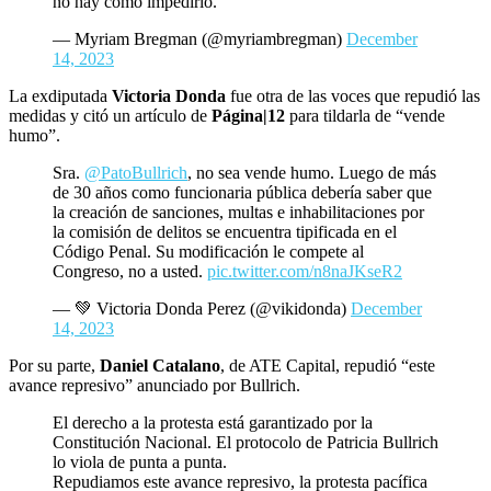
no hay cómo impedirlo.
— Myriam Bregman (@myriambregman)
December
14, 2023
La exdiputada
Victoria Donda
fue otra de las voces que repudió las
medidas y citó un artículo de
Página|12
para tildarla de “vende
humo”.
Sra.
@PatoBullrich
, no sea vende humo. Luego de más
de 30 años como funcionaria pública debería saber que
la creación de sanciones, multas e inhabilitaciones por
la comisión de delitos se encuentra tipificada en el
Código Penal. Su modificación le compete al
Congreso, no a usted.
pic.twitter.com/n8naJKseR2
— 💚 Victoria Donda Perez (@vikidonda)
December
14, 2023
Por su parte,
Daniel Catalano
, de ATE Capital, repudió “este
avance represivo” anunciado por Bullrich.
El derecho a la protesta está garantizado por la
Constitución Nacional. El protocolo de Patricia Bullrich
lo viola de punta a punta.
Repudiamos este avance represivo, la protesta pacífica