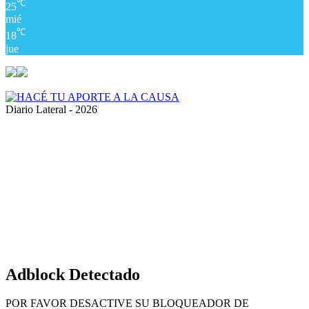
℃
25
mié
℃
18
jue
Diario Lateral - 2026
Volver
al
botón
superior
Adblock Detectado
POR FAVOR DESACTIVE SU BLOQUEADOR DE