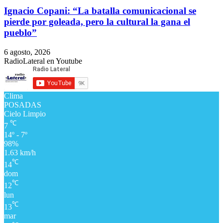
Ignacio Copani: “La batalla comunicacional se
pierde por goleada, pero la cultural la gana el
pueblo”
6 agosto, 2026
RadioLateral en Youtube
Clima
POSADAS
Cielo Limpio
℃
7
14º - 7º
98%
1.63 km/h
℃
14
dom
℃
12
lun
℃
13
mar