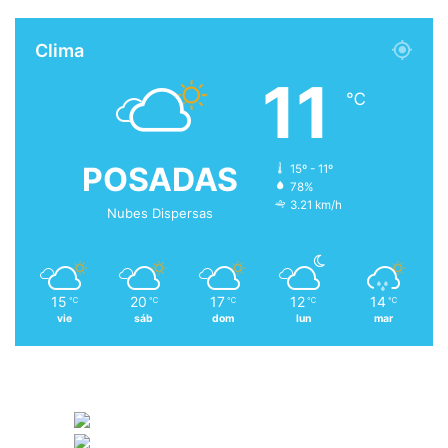
Clima
11
℃
POSADAS
15º - 11º
78%
3.21 km/h
Nubes Dispersas
15
20
17
12
14
℃
℃
℃
℃
℃
vie
sáb
dom
lun
mar