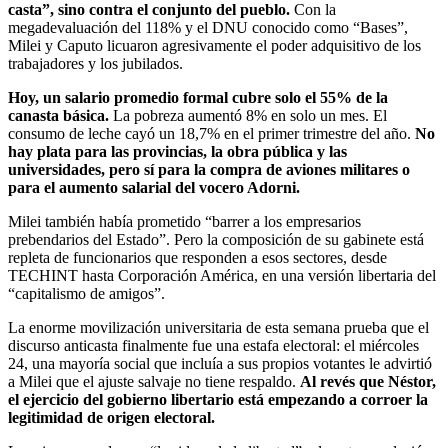
casta”, sino contra el conjunto del pueblo.
Con la
megadevaluación del 118% y el DNU conocido como “Bases”,
Milei y Caputo licuaron agresivamente el poder adquisitivo de los
trabajadores y los jubilados.
Hoy, un salario promedio formal cubre solo el 55% de la
canasta básica.
La pobreza aumentó 8% en solo un mes. El
consumo de leche cayó un 18,7% en el primer trimestre del año.
No
hay plata para las provincias, la obra pública y las
universidades, pero sí para la compra de aviones militares o
para el aumento salarial del vocero Adorni.
Milei también había prometido “barrer a los empresarios
prebendarios del Estado”. Pero la composición de su gabinete está
repleta de funcionarios que responden a esos sectores, desde
TECHINT hasta Corporación América, en una versión libertaria del
“capitalismo de amigos”.
La enorme movilización universitaria de esta semana prueba que el
discurso anticasta finalmente fue una estafa electoral: el miércoles
24, una mayoría social que incluía a sus propios votantes le advirtió
a Milei que el ajuste salvaje no tiene respaldo.
Al revés que Néstor,
el ejercicio del gobierno libertario está empezando a corroer la
legitimidad de origen electoral.