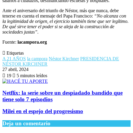
salarios a culatazos, desfinanciando escuelas y hospitales.
Ante el aniversario del triunfo de Néstor, más que nunca, debe
tenerse en cuenta el mensaje del Papa Francisco:
“No alcanza con
la legitimidad de origen, el ejercicio también tiene que ser legítimo.
De qué sirve tener el poder si se aleja de la construcción de
sociedades justas”.
Fuente:
lacampora.org
Etiquetas
A 21 AÑOS
la campora
Néstor Kirchner
PRESIDENCIA DE
NÉSTOR KIRCHNER
27 abril, 2024
19
5 minutos leídos
Netflix: la serie sobre un despiadado bandido que
tiene solo 7 episodios
Milei en el espejo del progresismo
Deja un comentario