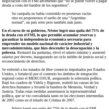
negociación con el FMI advirtiendo que “no se puede volver a pagar
deuda a costa del hambre de los argentinos”.
Su campaña no había consistido en promesas vacías
sino en proponernos el sueño de una “Argentina
normal”, un país serio pero también más justo.
En el curso de su gobierno, Néstor logró una quita del 75% de
la deuda con el FMI, lo que permitió acumular reservas y
garantizar la independencia económica necesaria para
emprender un modelo nacional de carácter industrial y
mercadointernista, que hizo descender la desocupación y la
pobreza
. Restauró las paritarias, elevó el salario mínimo y aumentó
salarios por decreto, inaugurando un ciclo inédito de justicia social y
reconocimiento de derechos.
Se enfrentó a los tratados de libre comercio impulsados por Estados
Unidos, y fortaleció por el contrario los ámbitos de integración
regional como el MERCOSUR, asegurando la soberanía política.
Bajó los cuadros de Videla y Bignone, reabrió las causas de los
derechos humanos y levantó la bandera de Memoria, Verdad y
Justicia. Todas estas medidas aumentaron la representatividad
política, que se vio convalidada tanto en las elecciones intermedias
de 2005 como en el triunfo de Cristina de 2007.
Néstor logró una quita del 75% de la deuda con el FMI,