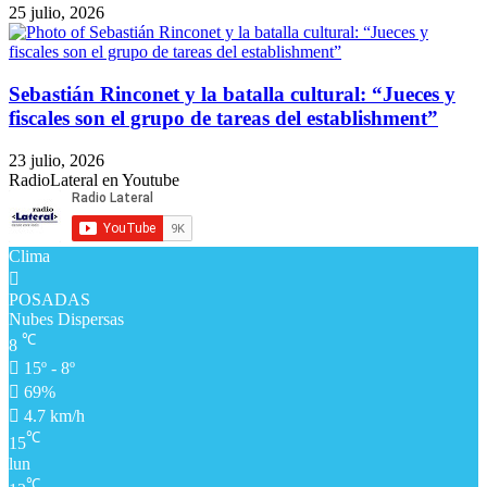
25 julio, 2026
Sebastián Rinconet y la batalla cultural: “Jueces y
fiscales son el grupo de tareas del establishment”
23 julio, 2026
RadioLateral en Youtube
Clima
POSADAS
Nubes Dispersas
℃
8
15º - 8º
69%
4.7 km/h
℃
15
lun
℃