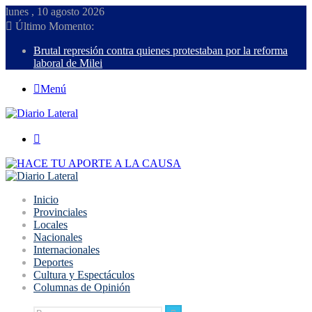
lunes , 10 agosto 2026
Último Momento:
Brutal represión contra quienes protestaban por la reforma
laboral de Milei
Menú
Buscar
Inicio
Provinciales
Locales
Nacionales
Internacionales
Deportes
Cultura y Espectáculos
Columnas de Opinión