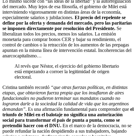
Lo mismo sucede con “las ideas de la libertad” y la autorregulación
del mercado. Muy lejos de esa filosofía, el gobierno de Milei está
interviniendo vigorosamente en distintas áreas de la economía,
especialmente salarios y jubilaciones.
El precio del repelente se
define por la oferta y demanda del mercado, pero las paritarias
se imponen directamente por resolución del Presidente.
Se
liberalizan todos los precios, menos los salarios. La emisión
monetaria para comprar bonos CER y bajar su rendimiento, el
control de cambios o la retracción de los aumentos de las prepagas
apuntan en la misma línea de intervención estatal. Incoherencias del
anarcocapitalismo…
Al revés que Néstor, el ejercicio del gobierno libertario
está empezando a corroer la legitimidad de origen
electoral.
Cristina también recordó
“que otras fuerzas políticas, en distintas
etapas, que obtuvieron fuerza propia que los insuflaron de aires
fundacionales no pudieron terminar sus mandatos cuando no
lograron darle a la sociedad la calidad de vida que los argentinos
demandan”
. Es una afirmación fundamental para comprender que
el
triunfo de Milei en el balotaje no significa una autorización
social para transformar el país de punta a punta, como se
pretendió hacer con el DNU.
En el marco de la democracia, no se
puede refundar la nación despidiendo a sus trabajadores, bajando