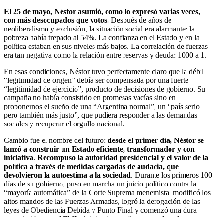
El 25 de mayo, Néstor asumió, como lo expresó varias veces,
con más desocupados que votos.
Después de años de
neoliberalismo y exclusión, la situación social era alarmante: la
pobreza había trepado al 54%. La confianza en el Estado y en la
política estaban en sus niveles más bajos. La correlación de fuerzas
era tan negativa como la relación entre reservas y deuda: 1000 a 1.
En esas condiciones, Néstor tuvo perfectamente claro que la débil
“legitimidad de origen” debía ser compensada por una fuerte
“legitimidad de ejercicio”, producto de decisiones de gobierno. Su
campaña no había consistido en promesas vacías sino en
proponernos el sueño de una “Argentina normal”, un “país serio
pero también más justo”, que pudiera responder a las demandas
sociales y recuperar el orgullo nacional.
Cambio fue el nombre del futuro:
desde el primer día, Néstor se
lanzó a construir un Estado eficiente, transformador y con
iniciativa
.
Recompuso la autoridad presidencial y el valor de la
política a través de medidas cargadas de audacia, que
devolvieron la autoestima a la sociedad
. Durante los primeros 100
días de su gobierno, puso en marcha un juicio político contra la
“mayoría automática” de la Corte Suprema menemista, modificó los
altos mandos de las Fuerzas Armadas, logró la derogación de las
leyes de Obediencia Debida y Punto Final y comenzó una dura