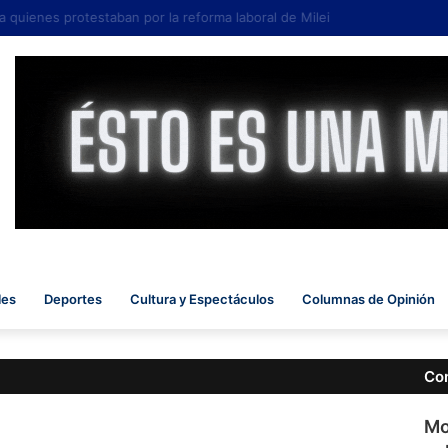
quienes protestaban por la reforma laboral de Milei
les
Deportes
Cultura y Espectáculos
Columnas de Opinión
Co
Mo