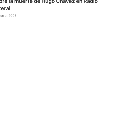
bre la muerte de Hugo Chávez en Radio
teral
junio, 2025