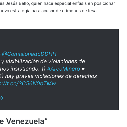
Luis Jesús Bello, quien hace especial énfasis en posicionar
ueva estrategia para acusar de crímenes de lesa
o
@ComisionadoDDHH
y visibilización de violaciones de
os insistiendo: 1)
#ArcoMinero
=
) hay graves violaciones de derechos
s://t.co/3C56N0bZMw
20
 de Venezuela”