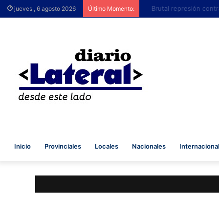
Brutal represión contra 
jueves , 6 agosto 2026
Último Momento:
Inicio
Provinciales
Locales
Nacionales
Internaciona