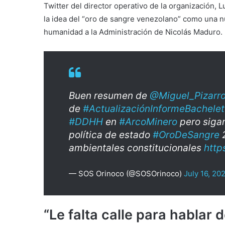
Twitter del director operativo de la organización, 
la idea del “oro de sangre venezolano” como una n
humanidad a la Administración de Nicolás Maduro.
Buen resumen de
@Miguel_Pizarr
de
#ActualizaciónInformeBachelet
#DDHH
en
#ArcoMinero
pero sigam
política de estado
#OroDeSangre
2
ambientales constitucionales
http
— SOS Orinoco (@SOSOrinoco)
July 16, 20
“Le falta calle para hablar