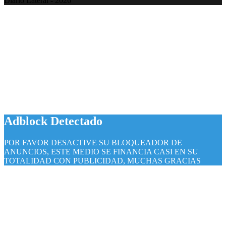
Diario Lateral - 2026
Volver
al
botón
superior
Adblock Detectado
POR FAVOR DESACTIVE SU BLOQUEADOR DE
ANUNCIOS, ESTE MEDIO SE FINANCIA CASI EN SU
TOTALIDAD CON PUBLICIDAD, MUCHAS GRACIAS