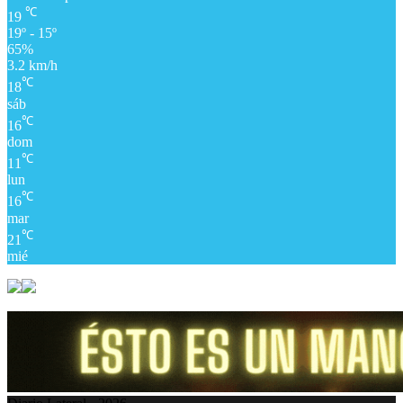
℃
19
19º - 15º
65%
3.2 km/h
℃
18
sáb
℃
16
dom
℃
11
lun
℃
16
mar
℃
21
mié